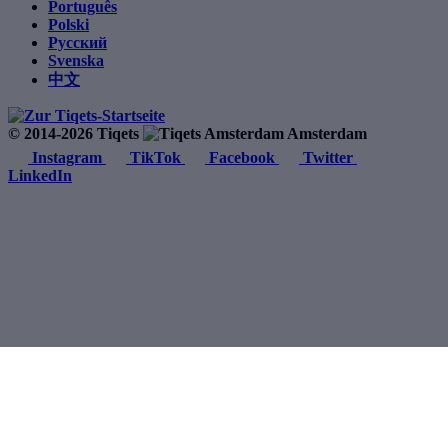
Português
Polski
Русский
Svenska
中文
© 2014-2026 Tiqets
Amsterdam
Instagram
TikTok
Facebook
Twitter
LinkedIn