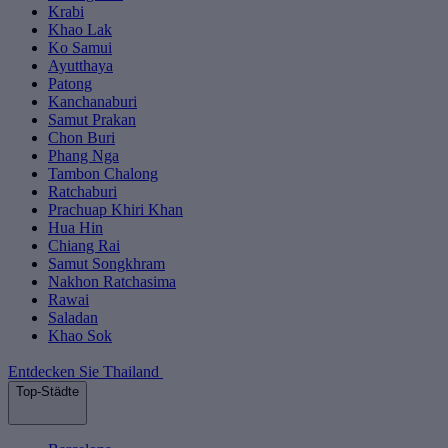
Krabi
Khao Lak
Ko Samui
Ayutthaya
Patong
Kanchanaburi
Samut Prakan
Chon Buri
Phang Nga
Tambon Chalong
Ratchaburi
Prachuap Khiri Khan
Hua Hin
Chiang Rai
Samut Songkhram
Nakhon Ratchasima
Rawai
Saladan
Khao Sok
Entdecken Sie Thailand
Top-Städte