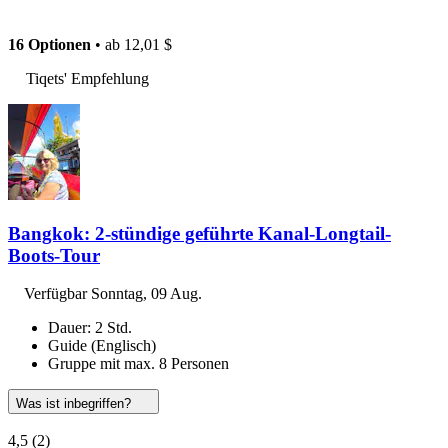
16 Optionen
• ab
12,01 $
Tiqets' Empfehlung
Bangkok: 2-stündige geführte Kanal-Longtail-
Boots-Tour
Verfügbar
Sonntag, 09 Aug.
Dauer: 2 Std.
Guide (Englisch)
Gruppe mit max. 8 Personen
Was ist inbegriffen?
4,5
(2)