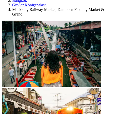
Bangkok
Großer Königspalast
Maeklong Railway Market, Damnoen Floating Market &
Grand ...