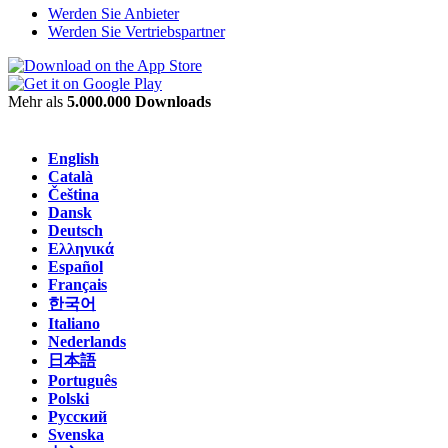
Werden Sie Anbieter
Werden Sie Vertriebspartner
Mehr als
5.000.000 Downloads
English
Català
Čeština
Dansk
Deutsch
Ελληνικά
Español
Français
한국어
Italiano
Nederlands
日本語
Português
Polski
Русский
Svenska