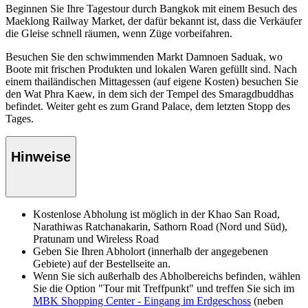
Beginnen Sie Ihre Tagestour durch Bangkok mit einem Besuch des
Maeklong Railway Market, der dafür bekannt ist, dass die Verkäufer
die Gleise schnell räumen, wenn Züge vorbeifahren.
Besuchen Sie den schwimmenden Markt Damnoen Saduak, wo
Boote mit frischen Produkten und lokalen Waren gefüllt sind. Nach
einem thailändischen Mittagessen (auf eigene Kosten) besuchen Sie
den Wat Phra Kaew, in dem sich der Tempel des Smaragdbuddhas
befindet. Weiter geht es zum Grand Palace, dem letzten Stopp des
Tages.
Hinweise
Kostenlose Abholung ist möglich in der Khao San Road,
Narathiwas Ratchanakarin, Sathorn Road (Nord und Süd),
Pratunam und Wireless Road
Geben Sie Ihren Abholort (innerhalb der angegebenen
Gebiete) auf der Bestellseite an.
Wenn Sie sich außerhalb des Abholbereichs befinden, wählen
Sie die Option "Tour mit Treffpunkt" und treffen Sie sich im
MBK Shopping Center - Eingang im Erdgeschoss
(neben