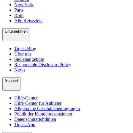
New York
Paris
Rom
Alle Reiseziele
Unternehmen
Tiqets-Blog
Über uns
Stellenangebote
Responsible Disclosure Policy
News
Support
Hilfe-Center
Hilfe-Center für Anbieter
Allgemeine Geschäftsbedingungen
Politik der Kundenrezensionen
Datenschutzrichtlinien
Tiqets-App