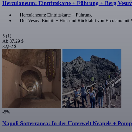
Herculaneum: Eintrittskarte + Führung + Berg Vesuv:
Herculaneum: Eintrittskarte + Führung
Der Vesuv: Eintritt + Hin- und Rückfahrt von Ercolano mit
5
(1)
Ab
87,29 $
82,92 $
-5%
Napoli Sotterranea: In der Unterwelt Neapels + Pomp