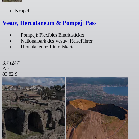
Neapel
Vesuv, Herculaneum & Pompeji Pass
Pompeji: Flexibles Eintrittsticket
Nationalpark des Vesuv: Reiseführer
Herculaneum: Eintrittskarte
3,7
(247)
Ab
83,82 $