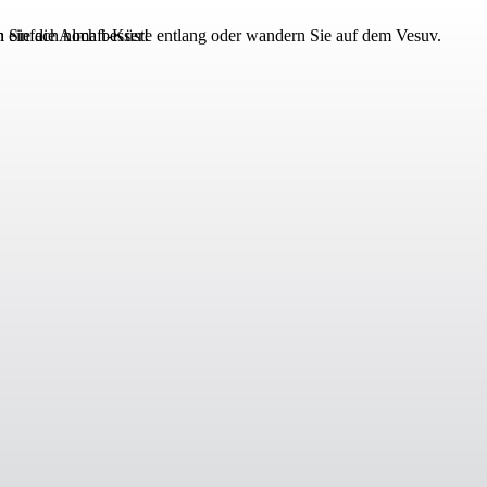
 Sie die Almafi-Küste entlang oder wandern Sie auf dem Vesuv.
 einfach noch besser!