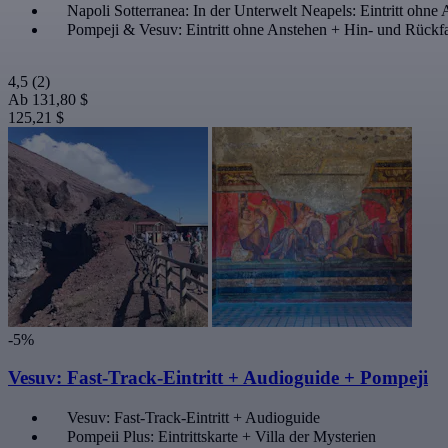
Napoli Sotterranea: In der Unterwelt Neapels: Eintritt ohn
Pompeji & Vesuv: Eintritt ohne Anstehen + Hin- und Rückf
4,5
(2)
Ab
131,80 $
125,21 $
-5%
Vesuv: Fast-Track-Eintritt + Audioguide + Pompeji
Vesuv: Fast-Track-Eintritt + Audioguide
Pompeii Plus: Eintrittskarte + Villa der Mysterien