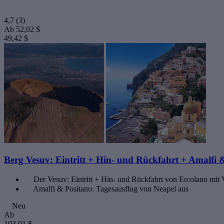
4,7
(3)
Ab
52,02 $
49,42 $
Berg Vesuv: Eintritt + Hin- und Rückfahrt + Amalfi 
Der Vesuv: Eintritt + Hin- und Rückfahrt von Ercolano mit
Amalfi & Positano: Tagesausflug von Neapel aus
Neu
Ab
103,01 $