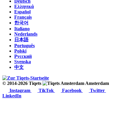
Deutsch
Ελληνικά
Español
Français
한국어
Italiano
Nederlands
日本語
Português
Polski
Русский
Svenska
中文
© 2014-2026 Tiqets
Amsterdam
Instagram
TikTok
Facebook
Twitter
LinkedIn