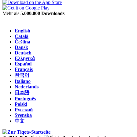
Mehr als
5.000.000 Downloads
English
Català
Čeština
Dansk
Deutsch
Ελληνικά
Español
Français
한국어
Italiano
Nederlands
日本語
Português
Polski
Русский
Svenska
中文