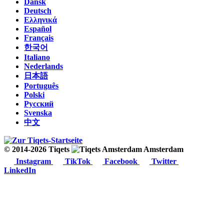
Dansk
Deutsch
Ελληνικά
Español
Français
한국어
Italiano
Nederlands
日本語
Português
Polski
Русский
Svenska
中文
© 2014-2026 Tiqets
Amsterdam
Instagram
TikTok
Facebook
Twitter
LinkedIn