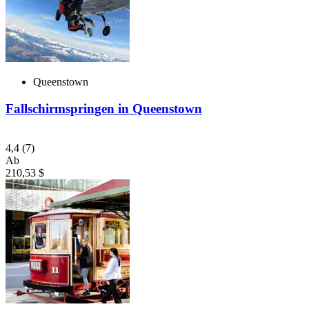
Queenstown
Fallschirmspringen in Queenstown
4,4
(7)
Ab
210,53 $