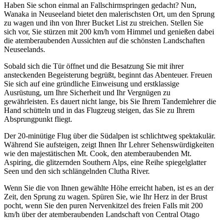
Haben Sie schon einmal an Fallschirmspringen gedacht? Nun,
Wanaka in Neuseeland bietet den malerischsten Ort, um den Sprung
zu wagen und ihn von Ihrer Bucket List zu streichen. Stellen Sie
sich vor, Sie stürzen mit 200 km/h vom Himmel und genießen dabei
die atemberaubenden Aussichten auf die schönsten Landschaften
Neuseelands.
Sobald sich die Tür öffnet und die Besatzung Sie mit ihrer
ansteckenden Begeisterung begrüßt, beginnt das Abenteuer. Freuen
Sie sich auf eine gründliche Einweisung und erstklassige
Ausrüstung, um Ihre Sicherheit und Ihr Vergnügen zu
gewährleisten. Es dauert nicht lange, bis Sie Ihrem Tandemlehrer die
Hand schütteln und in das Flugzeug steigen, das Sie zu Ihrem
Absprungpunkt fliegt.
Der 20-minütige Flug über die Südalpen ist schlichtweg spektakulär.
Während Sie aufsteigen, zeigt Ihnen Ihr Lehrer Sehenswürdigkeiten
wie den majestätischen Mt. Cook, den atemberaubenden Mt.
Aspiring, die glitzernden Southern Alps, eine Reihe spiegelglatter
Seen und den sich schlängelnden Clutha River.
Wenn Sie die von Ihnen gewählte Höhe erreicht haben, ist es an der
Zeit, den Sprung zu wagen. Spüren Sie, wie Ihr Herz in der Brust
pocht, wenn Sie den puren Nervenkitzel des freien Falls mit 200
km/h über der atemberaubenden Landschaft von Central Otago