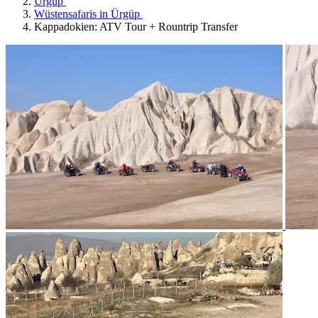
Ürgüp
Wüstensafaris in Ürgüp
Kappadokien: ATV Tour + Rountrip Transfer