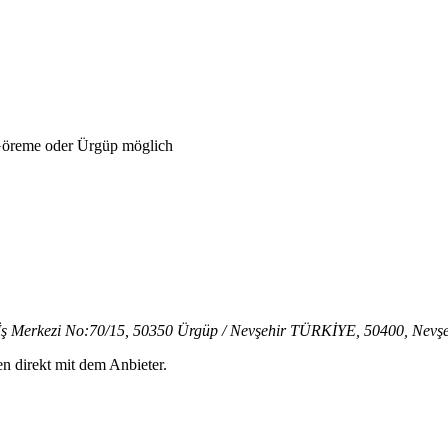
Göreme oder Ürgüp möglich
 İş Merkezi No:70/15, 50350 Ürgüp / Nevşehir TÜRKİYE, 50400, Nevşe
en direkt mit dem Anbieter.