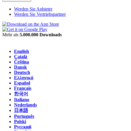
Werden Sie Anbieter
Werden Sie Vertriebspartner
Mehr als
5.000.000 Downloads
English
Català
Čeština
Dansk
Deutsch
Ελληνικά
Español
Français
한국어
Italiano
Nederlands
日本語
Português
Polski
Русский