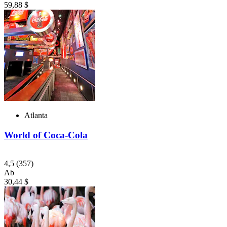
59,88 $
Atlanta
World of Coca-Cola
4,5
(357)
Ab
30,44 $