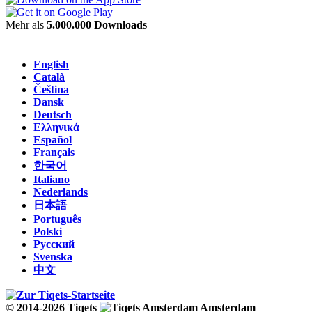
Mehr als
5.000.000 Downloads
English
Català
Čeština
Dansk
Deutsch
Ελληνικά
Español
Français
한국어
Italiano
Nederlands
日本語
Português
Polski
Русский
Svenska
中文
© 2014-2026 Tiqets
Amsterdam