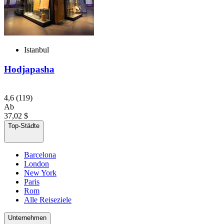
Istanbul
Hodjapasha
4,6
(119)
Ab
37,02 $
Top-Städte
Barcelona
London
New York
Paris
Rom
Alle Reiseziele
Unternehmen