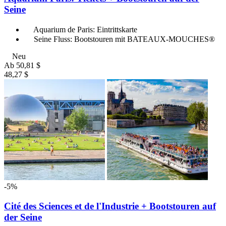
Seine
Aquarium de Paris: Eintrittskarte
Seine Fluss: Bootstouren mit BATEAUX-MOUCHES®
Neu
Ab
50,81 $
48,27 $
-5%
Cité des Sciences et de l'Industrie + Bootstouren auf
der Seine