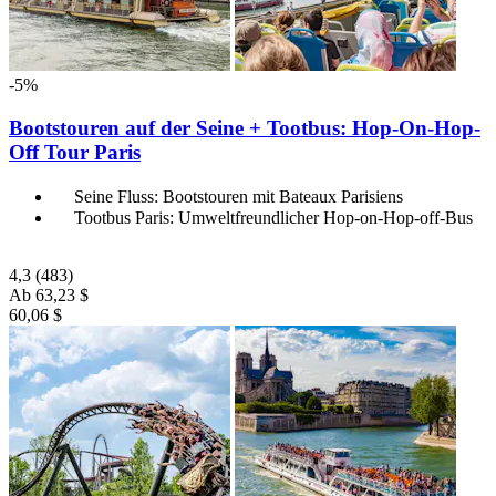
-5%
Bootstouren auf der Seine + Tootbus: Hop-On-Hop-
Off Tour Paris
Seine Fluss: Bootstouren mit Bateaux Parisiens
Tootbus Paris: Umweltfreundlicher Hop-on-Hop-off-Bus
4,3
(483)
Ab
63,23 $
60,06 $