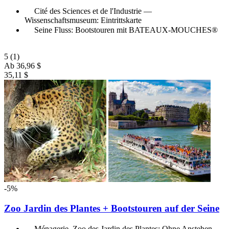
Cité des Sciences et de l'Industrie —
Wissenschaftsmuseum: Eintrittskarte
Seine Fluss: Bootstouren mit BATEAUX-MOUCHES®
5
(1)
Ab
36,96 $
35,11 $
-5%
Zoo Jardin des Plantes + Bootstouren auf der Seine
Ménagerie, Zoo des Jardin des Plantes: Ohne Anstehen