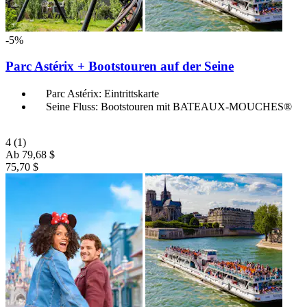
-5%
Parc Astérix + Bootstouren auf der Seine
Parc Astérix: Eintrittskarte
Seine Fluss: Bootstouren mit BATEAUX-MOUCHES®
4
(1)
Ab
79,68 $
75,70 $