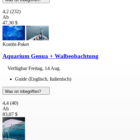
4,2
(232)
Ab
47,30 $
Kombi-Paket
Aquarium Genua + Walbeobachtung
Verfügbar
Freitag, 14 Aug.
Guide (Englisch, Italienisch)
Was ist inbegriffen?
4,4
(40)
Ab
83,07 $