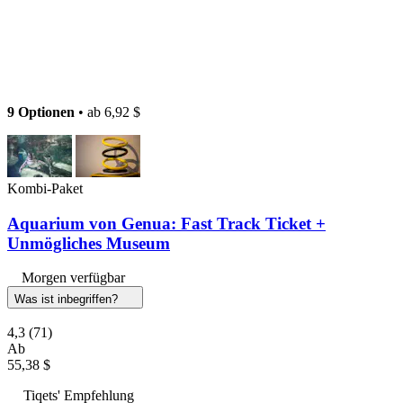
9 Optionen
• ab
6,92 $
Kombi-Paket
Aquarium von Genua: Fast Track Ticket +
Unmögliches Museum
Morgen verfügbar
Was ist inbegriffen?
4,3
(71)
Ab
55,38 $
Tiqets' Empfehlung