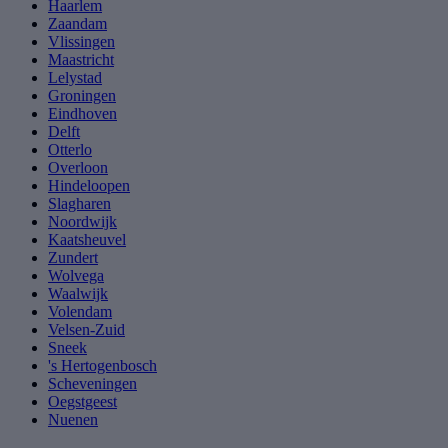
Haarlem
Zaandam
Vlissingen
Maastricht
Lelystad
Groningen
Eindhoven
Delft
Otterlo
Overloon
Hindeloopen
Slagharen
Noordwijk
Kaatsheuvel
Zundert
Wolvega
Waalwijk
Volendam
Velsen-Zuid
Sneek
's Hertogenbosch
Scheveningen
Oegstgeest
Nuenen