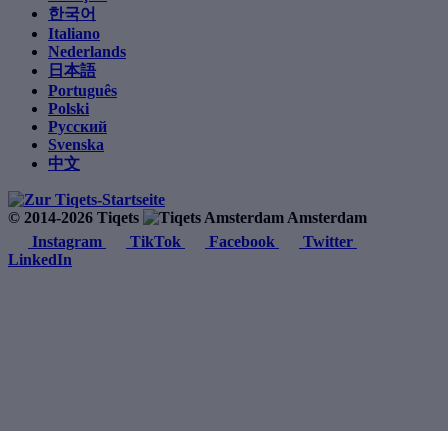
한국어
Italiano
Nederlands
日本語
Português
Polski
Русский
Svenska
中文
© 2014-2026 Tiqets
Amsterdam
Instagram
TikTok
Facebook
Twitter
LinkedIn