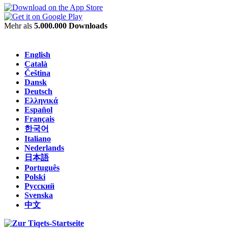
Mehr als
5.000.000 Downloads
English
Català
Čeština
Dansk
Deutsch
Ελληνικά
Español
Français
한국어
Italiano
Nederlands
日本語
Português
Polski
Русский
Svenska
中文