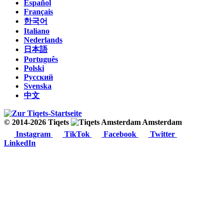
Español
Français
한국어
Italiano
Nederlands
日本語
Português
Polski
Русский
Svenska
中文
© 2014-2026 Tiqets
Amsterdam
Instagram
TikTok
Facebook
Twitter
LinkedIn