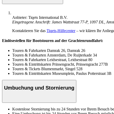
Anbieter: Tiqets International B.V.
Eingetragene Anschrift: James Wattstraat 77-P, 1097 DL, Am
Kontaktieren Sie das
Tiqets-Hilfecenter
– wir klären Ihr Anlieg
Einlösestellen für Bootstouren auf der Grachtenrundfahrt:
Touren & Fahrkarten Damrak 26, Damrak 26
Touren & Fahrkarten Amsterdam, De Ruijterkade 34
Touren & Fahrkarten Leidsestraat, Leidsestraat 80
Touren & Eintrittskarten Prinsengracht, Prinsengracht 277B
Touren & Tickets Blumenmarkt, Singel 528
Touren & Eintrittskarten Museumplein, Paulus Potterstraat 3B
Umbuchung und Stornierung
Kostenlose Stornierung bis zu 24 Stunden vor Ihrem Besuch bei
Eine Umbuchung ist bis 24 Stunden vor Ihrem Besuch möglich