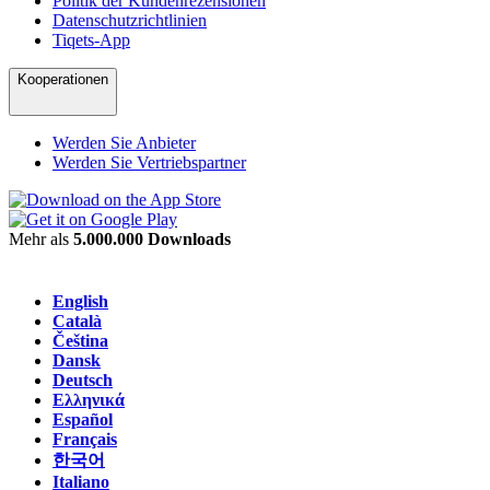
Politik der Kundenrezensionen
Datenschutzrichtlinien
Tiqets-App
Kooperationen
Werden Sie Anbieter
Werden Sie Vertriebspartner
Mehr als
5.000.000 Downloads
English
Català
Čeština
Dansk
Deutsch
Ελληνικά
Español
Français
한국어
Italiano