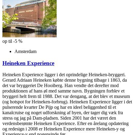
op til -5 %
Amsterdam
Heineken Experience
Heineken Experience ligger i det oprindelige Heineken-bryggeri.
Gerard Adriaan Heineken købte denne bygning tilbage i 1863, da
det var bryggeriet De Hooiberg. Han vendte det derefter mod
produktionen af hans øl med samme navn. Bygningen forblev et
bryggeri helt frem til 1988. Det var dengang, at det blev et museum
(og hotspot for Heineken-forbrug). Heineken Experience ligger i det
pulserende kvarter De Pijp og har en ideel beliggenhed til et
kanalcruise og noget udforskning af byen, der tager dig væk fra
stress og jag på Dam-pladsen. Siden 2001 har det været den
verdensberømte Heineken Experience. Efter en årelang opdatering
og redesign i 2008 er Heineken Experience mere Heineken-y og
Experience-y end nogensinde før.