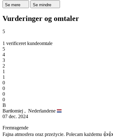
Se mere
Se mindre
Vurderinger og omtaler
5
1 verificeret kundeomtale
5
4
3
2
1
1
0
0
0
0
B
Bartłomiej ,
Nederlandene
07 dec. 2024
Fremragende
Fajna atmosfera oraz przeżycie. Polecam każdemu 👍👍