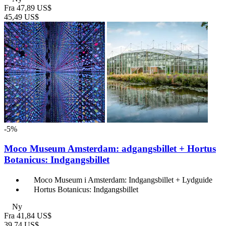
Fra
47,89 US$
45,49 US$
-5%
Moco Museum Amsterdam: adgangsbillet + Hortus
Botanicus: Indgangsbillet
Moco Museum i Amsterdam: Indgangsbillet + Lydguide
Hortus Botanicus: Indgangsbillet
Ny
Fra
41,84 US$
39,74 US$