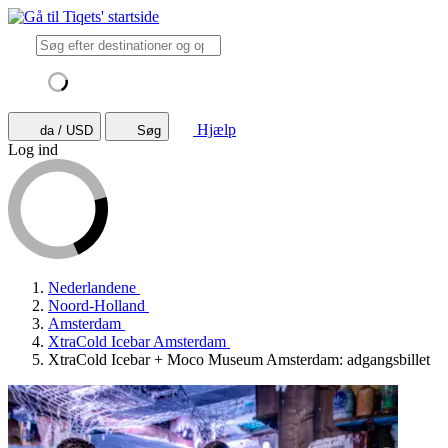
Hjælp
da / USD
Søg
Log ind
Nederlandene
Noord-Holland
Amsterdam
XtraCold Icebar Amsterdam
XtraCold Icebar + Moco Museum Amsterdam: adgangsbillet