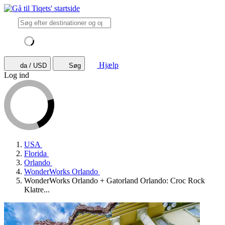
Hjælp
da / USD
Søg
Log ind
USA
Florida
Orlando
WonderWorks Orlando
WonderWorks Orlando + Gatorland Orlando: Croc Rock
Klatre...