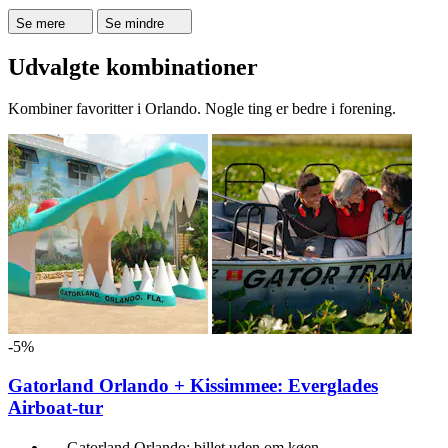
Se mere
Se mindre
Udvalgte kombinationer
Kombiner favoritter i Orlando. Nogle ting er bedre i forening.
-5%
Gatorland Orlando + Kissimmee: Everglades
Airboat-tur
Gatorland Orlando: billet uden om køen