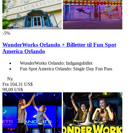
-5%
WonderWorks Orlando + Billetter til Fun Spot
America Orlando
WonderWorks Orlando: Indgangsbillet
Fun Spot America Orlando: Single Day Fun Pass
Ny
Fra
104,31 US$
99,09 US$