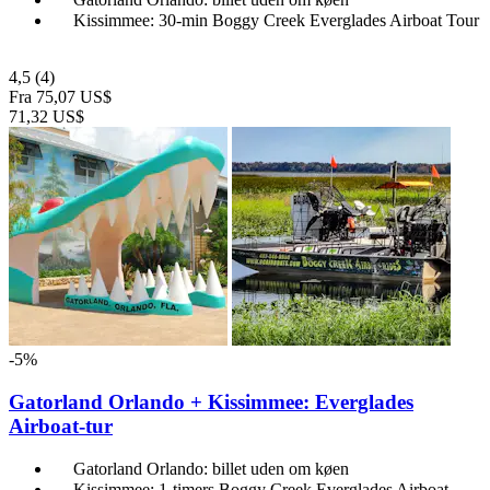
Kissimmee: 30-min Boggy Creek Everglades Airboat Tour
4,5
(4)
Fra
75,07 US$
71,32 US$
-5%
Gatorland Orlando + Kissimmee: Everglades
Airboat-tur
Gatorland Orlando: billet uden om køen
Kissimmee: 1-timers Boggy Creek Everglades Airboat