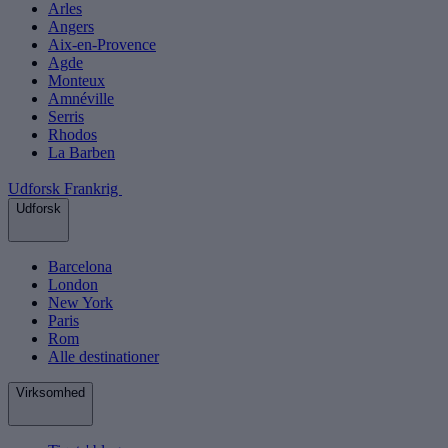
Arles
Angers
Aix-en-Provence
Agde
Monteux
Amnéville
Serris
Rhodos
La Barben
Udforsk Frankrig
Udforsk
Barcelona
London
New York
Paris
Rom
Alle destinationer
Virksomhed