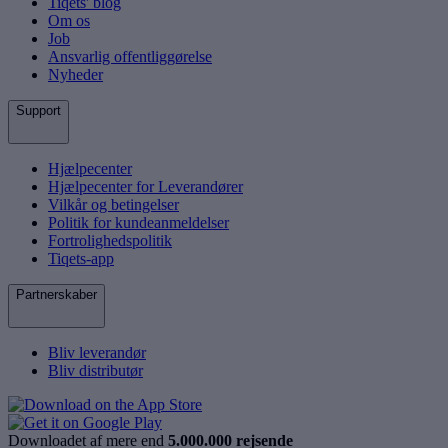
Tiqets' blog
Om os
Job
Ansvarlig offentliggørelse
Nyheder
Support
Hjælpecenter
Hjælpecenter for Leverandører
Vilkår og betingelser
Politik for kundeanmeldelser
Fortrolighedspolitik
Tiqets-app
Partnerskaber
Bliv leverandør
Bliv distributør
Downloadet af mere end
5.000.000 rejsende