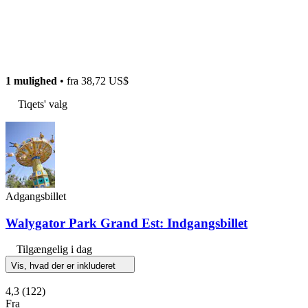
1 mulighed
• fra
38,72 US$
Tiqets' valg
Adgangsbillet
Walygator Park Grand Est: Indgangsbillet
Tilgængelig i dag
Vis, hvad der er inkluderet
4,3
(122)
Fra