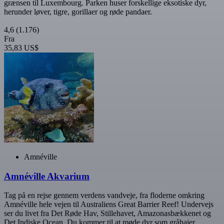
grænsen til Luxembourg. Parken huser forskellige eksotiske dyr,
herunder løver, tigre, gorillaer og røde pandaer.
4,6
(1.176)
Fra
35,83 US$
Amnéville
Amnéville Akvarium
Tag på en rejse gennem verdens vandveje, fra floderne omkring
Amnéville hele vejen til Australiens Great Barrier Reef! Undervejs
ser du livet fra Det Røde Hav, Stillehavet, Amazonasbækkenet og
Det Indiske Ocean. Du kommer til at møde dyr som gråhajer,