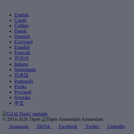
English
Català
Čeština
Dansk
Deutsch
Ελληνικά
Español
Français
한국어
Italiano
Nederlands
日本語
Português
Polski
Русский
Svenska
中文
© 2014-2026 Tiqets
Amsterdam
Instagram
TikTok
Facebook
Twitter
LinkedIn