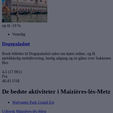
op til -19 %
Venedig
Dogepaladset
Book billetter til Dogepaladset uden om køen online, og få
øjeblikkelig mobillevering, hurtig adgang og en gåtur over Sukkenes
Bro
4,5
(17.901)
Fra
40,45 US$
De bedste aktiviteter i Maizières-lès-Metz
Walygator Park Grand Est
Udforsk Maizières-lès-Metz