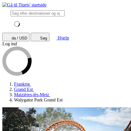
Hjælp
da / USD
Søg
Log ind
Frankrig
Grand Est
Maizières-lès-Metz
Walygator Park Grand Est