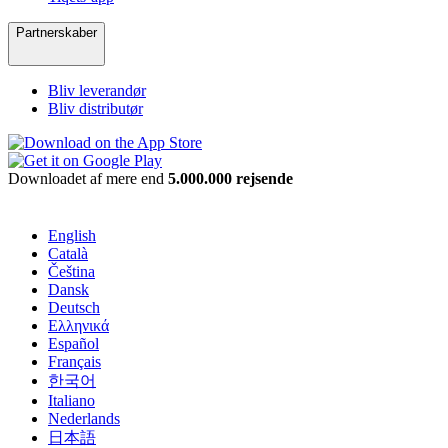
Partnerskaber
Bliv leverandør
Bliv distributør
Downloadet af mere end
5.000.000 rejsende
English
Català
Čeština
Dansk
Deutsch
Ελληνικά
Español
Français
한국어
Italiano
Nederlands
日本語