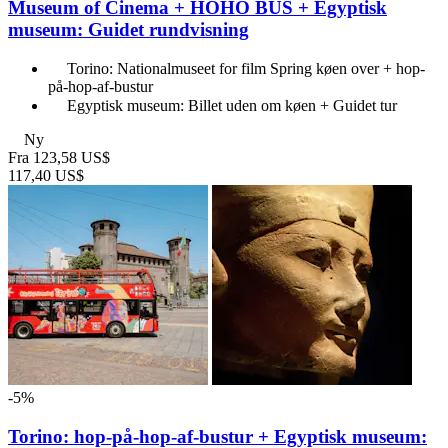
Museum of Cinema + HOHO BUS + Egyptisk
museum: Guidet rundvisning
Torino: Nationalmuseet for film Spring køen over + hop-
på-hop-af-bustur
Egyptisk museum: Billet uden om køen + Guidet tur
Ny
Fra
123,58 US$
117,40 US$
-5%
Torino: hop-på-hop-af-bustur + Egyptisk museum: