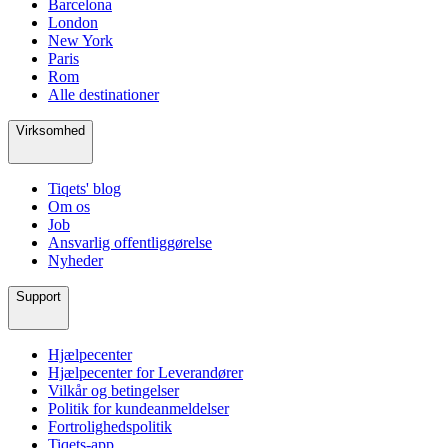
Barcelona
London
New York
Paris
Rom
Alle destinationer
Virksomhed
Tiqets' blog
Om os
Job
Ansvarlig offentliggørelse
Nyheder
Support
Hjælpecenter
Hjælpecenter for Leverandører
Vilkår og betingelser
Politik for kundeanmeldelser
Fortrolighedspolitik
Tiqets-app