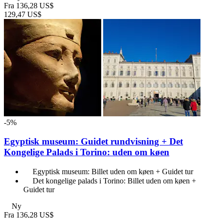
Fra
136,28 US$
129,47 US$
-5%
Egyptisk museum: Guidet rundvisning + Det
Kongelige Palads i Torino: uden om køen
Egyptisk museum: Billet uden om køen + Guidet tur
Det kongelige palads i Torino: Billet uden om køen +
Guidet tur
Ny
Fra
136,28 US$