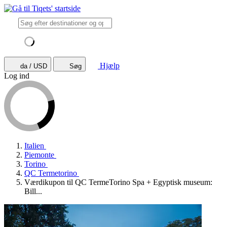
Hjælp
da / USD
Søg
Log ind
Italien
Piemonte
Torino
QC Termetorino
Værdikupon til QC TermeTorino Spa + Egyptisk museum:
Bill...