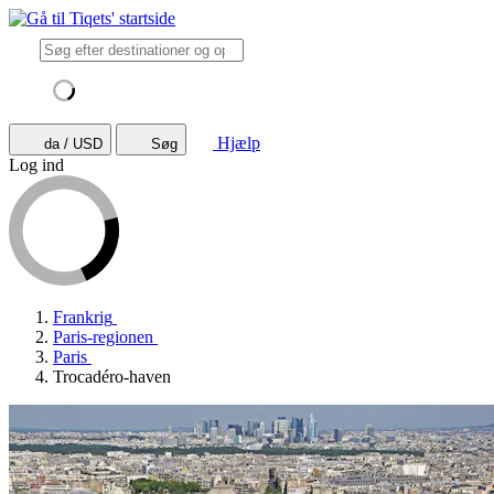
Hjælp
da / USD
Søg
Log ind
Frankrig
Paris-regionen
Paris
Trocadéro-haven