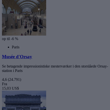
op til -6 %
Paris
Musée d'Orsay
Se betagende impressionistiske mesterværker i den storslåede Orsay-
station i Paris
4,6
(24.791)
Fra
15,03 US$