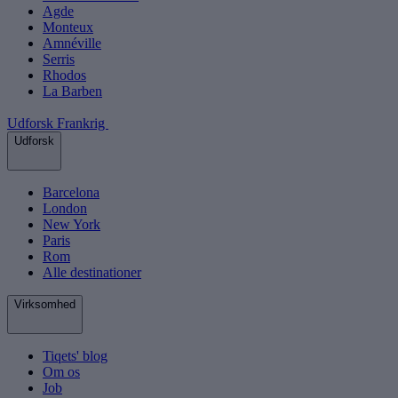
Agde
Monteux
Amnéville
Serris
Rhodos
La Barben
Udforsk Frankrig
Udforsk
Barcelona
London
New York
Paris
Rom
Alle destinationer
Virksomhed
Tiqets' blog
Om os
Job