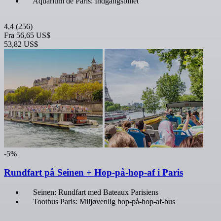
Aquarium de Paris: Indgangsbillet
4,4
(256)
Fra
56,65 US$
53,82 US$
-5%
Rundfart på Seinen + Hop-på-hop-af i Paris
Seinen: Rundfart med Bateaux Parisiens
Tootbus Paris: Miljøvenlig hop-på-hop-af-bus