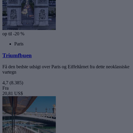
op til -20 %
Paris
Triumfbuen
Få den bedste udsigt over Paris og Eiffeltårnet fra dette neoklassiske
vartegn
4,7
(8.385)
Fra
20,81 US$