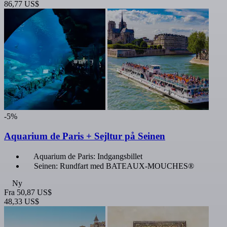
86,77 US$
-5%
Aquarium de Paris + Sejltur på Seinen
Aquarium de Paris: Indgangsbillet
Seinen: Rundfart med BATEAUX-MOUCHES®
Ny
Fra
50,87 US$
48,33 US$