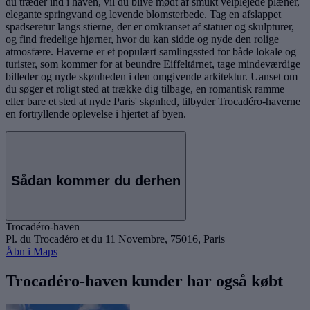
du træder ind i haven, vil du blive mødt af smukt velplejede plæner,
elegante springvand og levende blomsterbede. Tag en afslappet
spadseretur langs stierne, der er omkranset af statuer og skulpturer,
og find fredelige hjørner, hvor du kan sidde og nyde den rolige
atmosfære. Haverne er et populært samlingssted for både lokale og
turister, som kommer for at beundre Eiffeltårnet, tage mindeværdige
billeder og nyde skønheden i den omgivende arkitektur. Uanset om
du søger et roligt sted at trække dig tilbage, en romantisk ramme
eller bare et sted at nyde Paris' skønhed, tilbyder Trocadéro-haverne
en fortryllende oplevelse i hjertet af byen.
Sådan kommer du derhen
Trocadéro-haven
Pl. du Trocadéro et du 11 Novembre, 75016, Paris
Åbn i Maps
Trocadéro-haven kunder har også købt