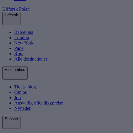
Udforsk Polen
Udforsk
Barcelona
London
New York
Paris
Rom
Alle destinationer
Virksomhed
Tiqets' blog
Om os
Job
Ansvarlig offentliggørelse
Nyheder
Support