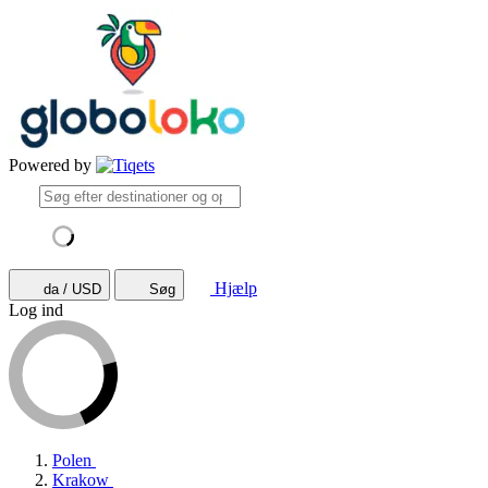
Powered by
Hjælp
da / USD
Søg
Log ind
Polen
Krakow