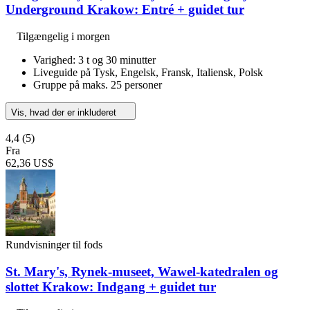
Underground Krakow: Entré + guidet tur
Tilgængelig i morgen
Varighed: 3 t og 30 minutter
Liveguide på Tysk, Engelsk, Fransk, Italiensk, Polsk
Gruppe på maks. 25 personer
Vis, hvad der er inkluderet
4,4
(5)
Fra
62,36 US$
Rundvisninger til fods
St. Mary's, Rynek-museet, Wawel-katedralen og
slottet Krakow: Indgang + guidet tur