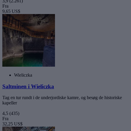
3,9
(2.261)
Fra
9,65 US$
Wieliczka
Saltminen i Wieliczka
Tag en tur rundt i de underjordiske kamre, og besøg de historiske
kapeller
4,5
(435)
Fra
32,25 US$