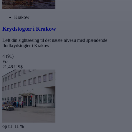
Krakow
Krydstogter i Krakow
Løft din sightseeing til det næste niveau med spændende
flodkrydstogter i Krakow
4
(91)
Fra
21,48 US$
op til -11 %