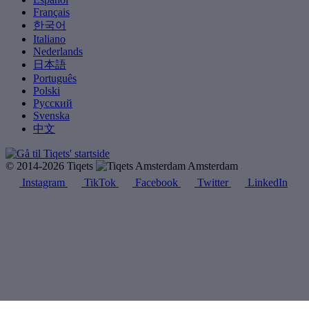
Français
한국어
Italiano
Nederlands
日本語
Português
Polski
Русский
Svenska
中文
© 2014-2026 Tiqets
Amsterdam
Instagram
TikTok
Facebook
Twitter
LinkedIn