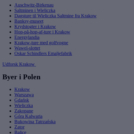
Auschwitz-Birkenau
Saltminen i Wieliczka
Dagsture til Wieliczka Saltmine fra Krakow
Banksy-museet
Krydstogter i Krakow
Hop-på-hop-af-ture i Krakow
Energylandia
Krakow-ture med golfvogne
Wawel-slottet
Oskar Schindlers Emaljefabrik
Udforsk Krakow
Byer i Polen
Krakow
Warszawa
Gdańsk
Wieliczka
Zakopane
Góra Kalwaria
Bukowina Tatrzańska
Zator
Balice