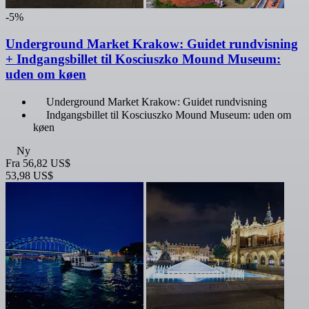
-5%
Underground Market Krakow: Guidet rundvisning
+ Indgangsbillet til Kosciuszko Mound Museum:
uden om køen
Underground Market Krakow: Guidet rundvisning
Indgangsbillet til Kosciuszko Mound Museum: uden om
køen
Ny
Fra
56,82 US$
53,98 US$