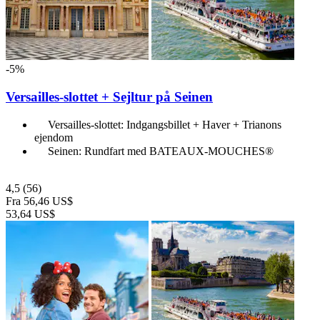
-5%
Versailles-slottet + Sejltur på Seinen
Versailles-slottet: Indgangsbillet + Haver + Trianons
ejendom
Seinen: Rundfart med BATEAUX-MOUCHES®
4,5
(56)
Fra
56,46 US$
53,64 US$