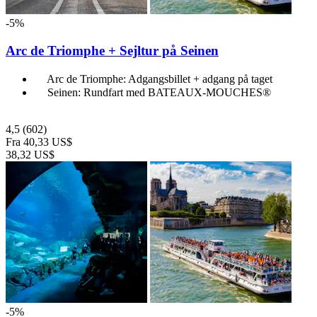
-5%
Arc de Triomphe + Sejltur på Seinen
Arc de Triomphe: Adgangsbillet + adgang på taget
Seinen: Rundfart med BATEAUX-MOUCHES®
4,5
(602)
Fra
40,33 US$
38,32 US$
-5%