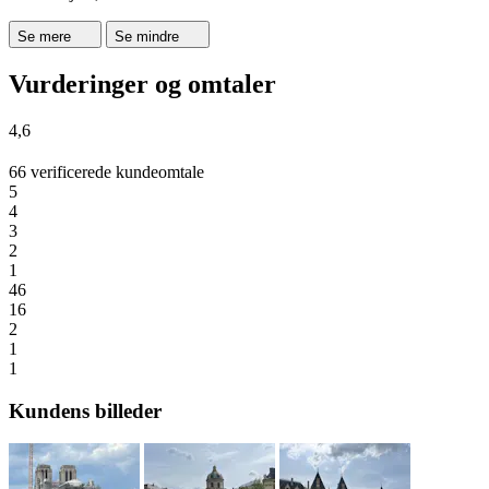
Se mere
Se mindre
Vurderinger og omtaler
4,6
66 verificerede kundeomtale
5
4
3
2
1
46
16
2
1
1
Kundens billeder