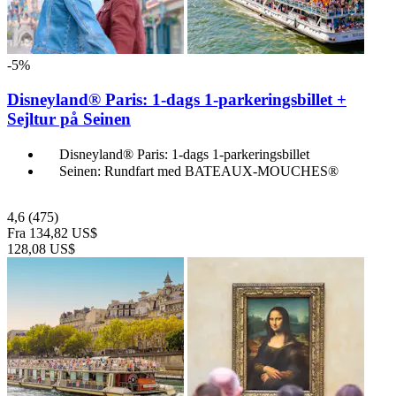
-5%
Disneyland® Paris: 1-dags 1-parkeringsbillet +
Sejltur på Seinen
Disneyland® Paris: 1-dags 1-parkeringsbillet
Seinen: Rundfart med BATEAUX-MOUCHES®
4,6
(475)
Fra
134,82 US$
128,08 US$