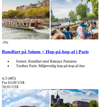
-5%
Rundfart på Seinen + Hop-på-hop-af i Paris
Seinen: Rundfart med Bateaux Parisiens
Tootbus Paris: Miljøvenlig hop-på-hop-af-bus
4,3
(485)
Fra
63,09 US$
59,93 US$