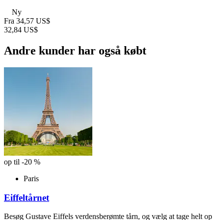
Ny
Fra
34,57 US$
32,84 US$
Andre kunder har også købt
op til -20 %
Paris
Eiffeltårnet
Besøg Gustave Eiffels verdensberømte tårn, og vælg at tage helt op