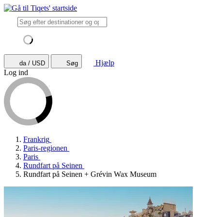
Hjælp
da / USD
Søg
Log ind
Frankrig
Paris-regionen
Paris
Rundfart på Seinen
Rundfart på Seinen + Grévin Wax Museum