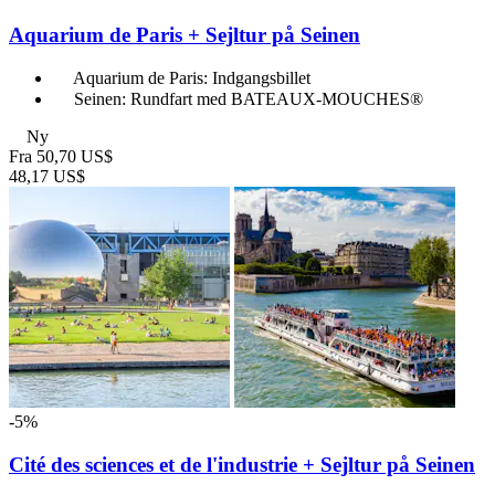
Aquarium de Paris + Sejltur på Seinen
Aquarium de Paris: Indgangsbillet
Seinen: Rundfart med BATEAUX-MOUCHES®
Ny
Fra
50,70 US$
48,17 US$
-5%
Cité des sciences et de l'industrie + Sejltur på Seinen