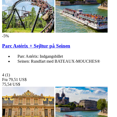
-5%
Parc Astérix + Sejltur på Seinen
Parc Astérix: Indgangsbillet
Seinen: Rundfart med BATEAUX-MOUCHES®
4
(1)
Fra
79,51 US$
75,54 US$