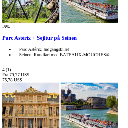
-5%
Parc Astérix + Sejltur på Seinen
Parc Astérix: Indgangsbillet
Seinen: Rundfart med BATEAUX-MOUCHES®
4
(1)
Fra
79,77 US$
75,78 US$