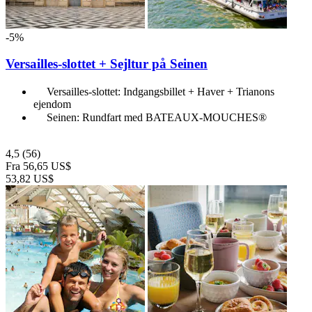
-5%
Versailles-slottet + Sejltur på Seinen
Versailles-slottet: Indgangsbillet + Haver + Trianons
ejendom
Seinen: Rundfart med BATEAUX-MOUCHES®
4,5
(56)
Fra
56,65 US$
53,82 US$