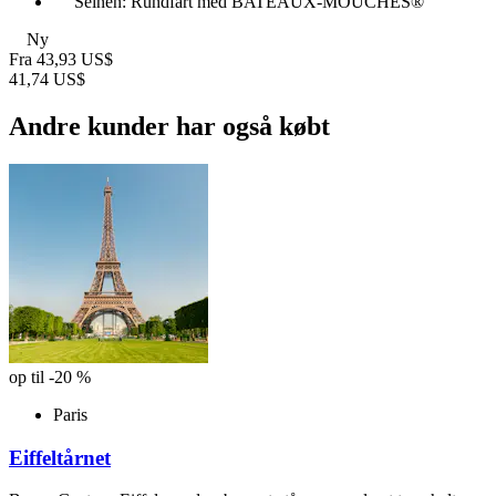
Seinen: Rundfart med BATEAUX-MOUCHES®
Ny
Fra
43,93 US$
41,74 US$
Andre kunder har også købt
op til -20 %
Paris
Eiffeltårnet