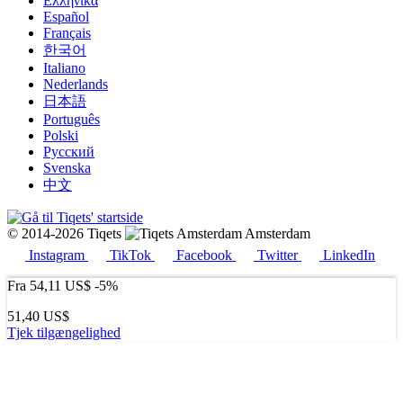
Ελληνικά
Español
Français
한국어
Italiano
Nederlands
日本語
Português
Polski
Русский
Svenska
中文
© 2014-2026 Tiqets
Amsterdam
Instagram
TikTok
Facebook
Twitter
LinkedIn
Fra
54,11 US$
-5%
51,40 US$
Tjek tilgængelighed