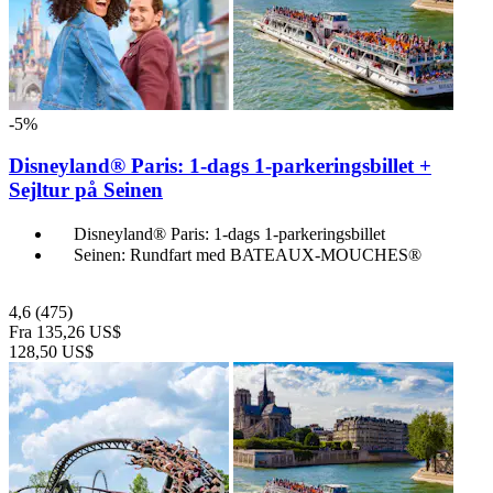
-5%
Disneyland® Paris: 1-dags 1-parkeringsbillet +
Sejltur på Seinen
Disneyland® Paris: 1-dags 1-parkeringsbillet
Seinen: Rundfart med BATEAUX-MOUCHES®
4,6
(475)
Fra
135,26 US$
128,50 US$