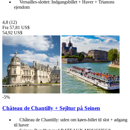
Versailles-slottet: Indgangsbillet + Haver + Trianons
ejendom
4,8
(12)
Fra
57,81 US$
54,92 US$
-5%
Château de Chantilly + Sejltur på Seinen
Château de Chantilly: uden om køen-billet til slot + adgang
til haver