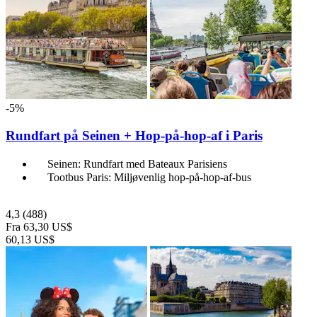
-5%
Rundfart på Seinen + Hop-på-hop-af i Paris
Seinen: Rundfart med Bateaux Parisiens
Tootbus Paris: Miljøvenlig hop-på-hop-af-bus
4,3
(488)
Fra
63,30 US$
60,13 US$