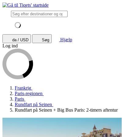
Hjælp
da / USD
Søg
Log ind
Frankrig
Paris-regionen
Paris
Rundfart på Seinen
Rundfart på Seinen + Big Bus Paris: 2-timers aftentur