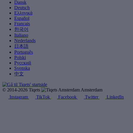
Dansk
Deutsch
Ελληνικά
Español
Français
한국어
Italiano
Nederlands
日本語
Português
Polski
Русский
Svenska
中文
© 2014-2026 Tiqets
Amsterdam
Instagram
TikTok
Facebook
Twitter
LinkedIn