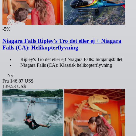
-5%
Niagara Falls Ripley's Tro det eller ej + Niagara
Falls (CA): Helikopterflyvning
Ripley's Tro det eller ej! Niagara Falls: Indgangsbillet
Niagara Falls (CA): Klassisk helikopterflyvning
Ny
Fra
146,87 US$
139,53 US$