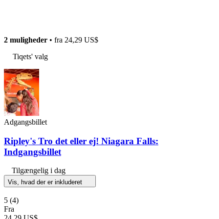
2 muligheder
• fra
24,29 US$
Tiqets' valg
Adgangsbillet
Ripley's Tro det eller ej! Niagara Falls:
Indgangsbillet
Tilgængelig i dag
Vis, hvad der er inkluderet
5
(4)
Fra
24,29 US$