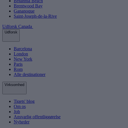
Britannia Beach
Brentwood Bay
Gananoque
Saint-Joseph-de-la-Rive
Udforsk Canada
Udforsk
Barcelona
London
New York
Paris
Rom
Alle destinationer
Virksomhed
Tiqets' blog
Om os
Job
Ansvarlig offentliggørelse
Nyheder