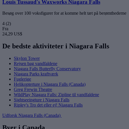
Louis Tussaud's Waxworks Niagara Falls
Besøg over 100 voksfigurer for at komme helt tæt på berømthederne
4
(2)
Fra
24,29 US$
De bedste aktiviteter i Niagara Falls
Skylon Tower
Rejsen bag vandfaldene
Niagara Falls Butterfly Conservatory
Niagara Parks kraftværk
Fuglerige
Helikopterture i Niagara Falls (Canada)
Greg Frewin Theatre
WildPlay Niagara Falls: Zipline til vandfaldene
Sightseeingture i Niagara Falls
Ripley's Tro det eller ej! Niagara Falls
Udforsk Niagara Falls (Canada)
Byer i Canada