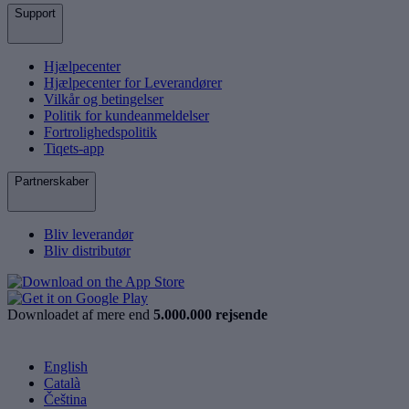
Support
Hjælpecenter
Hjælpecenter for Leverandører
Vilkår og betingelser
Politik for kundeanmeldelser
Fortrolighedspolitik
Tiqets-app
Partnerskaber
Bliv leverandør
Bliv distributør
Downloadet af mere end
5.000.000 rejsende
English
Català
Čeština