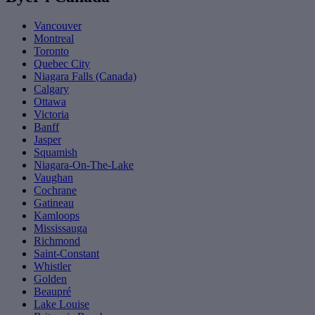
Vancouver
Montreal
Toronto
Quebec City
Niagara Falls (Canada)
Calgary
Ottawa
Victoria
Banff
Jasper
Squamish
Niagara-On-The-Lake
Vaughan
Cochrane
Gatineau
Kamloops
Mississauga
Richmond
Saint-Constant
Whistler
Golden
Beaupré
Lake Louise