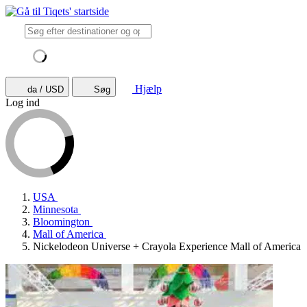
Hjælp
da / USD
Søg
Log ind
USA
Minnesota
Bloomington
Mall of America
Nickelodeon Universe + Crayola Experience Mall of America