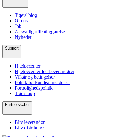
Tiqets' blog
Om os
Job
Ansvarlig offentliggørelse
Nyheder
Support
Hjælpecenter
Hjælpecenter for Leverandører
Vilkår og betingelser
Politik for kundeanmeldelser
Fortrolighedspolitik
Tiqets-app
Partnerskaber
Bliv leverandør
Bliv distributør