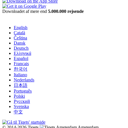
Downloadet af mere end
5.000.000 rejsende
English
Català
Čeština
Dansk
Deutsch
Ελληνικά
Español
Français
한국어
Italiano
Nederlands
日本語
Português
Polski
Русский
Svenska
中文
© 2014-2026 Tiqets
Amsterdam