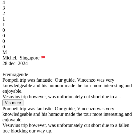
4
3
2
1
1
0
0
0
0
M
Michel,
Singapore
28 dec. 2024
Fremragende
Pompeii trip was fantastic. Our guide, Vincenzo was very
knowledgeable and his humour made the tour more interesting and
enjoyable.
Vesuvius trip however, was unfortunately cut short due to a...
Vis mere
Pompeii trip was fantastic. Our guide, Vincenzo was very
knowledgeable and his humour made the tour more interesting and
enjoyable.
Vesuvius trip however, was unfortunately cut short due to a fallen
tree blocking our way up.