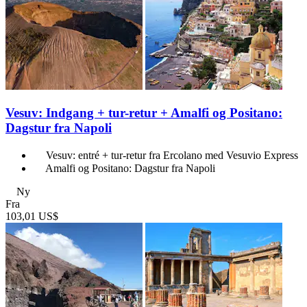
Vesuv: Indgang + tur-retur + Amalfi og Positano:
Dagstur fra Napoli
Vesuv: entré + tur-retur fra Ercolano med Vesuvio Express
Amalfi og Positano: Dagstur fra Napoli
Ny
Fra
103,01 US$