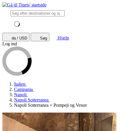
Hjælp
da / USD
Søg
Log ind
Italien
Campania
Napoli
Napoli Sotterranea
Napoli Sotterranea + Pompeji og Vesuv