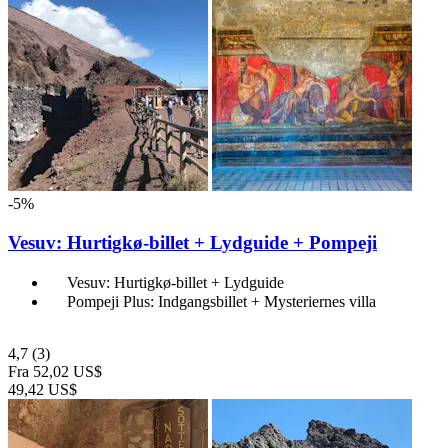
-5%
Vesuv: Hurtigkø-billet + Lydguide + Pompeji
Vesuv: Hurtigkø-billet + Lydguide
Pompeji Plus: Indgangsbillet + Mysteriernes villa
4,7
(3)
Fra
52,02 US$
49,42 US$