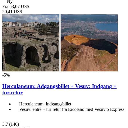
Ny
Fra
53,07 US$
50,41 US$
-5%
Herculaneum: Adgangsbillet + Vesuv: Indgang +
tur-retur
Herculaneum: Indgangsbillet
Vesuv: entré + tur-retur fra Ercolano med Vesuvio Express
3,7
(146)