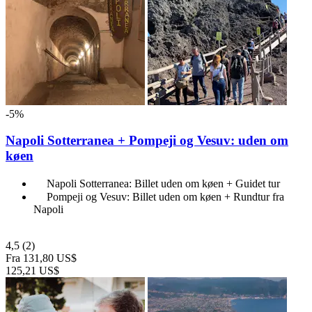
-5%
Napoli Sotterranea + Pompeji og Vesuv: uden om
køen
Napoli Sotterranea: Billet uden om køen + Guidet tur
Pompeji og Vesuv: Billet uden om køen + Rundtur fra
Napoli
4,5
(2)
Fra
131,80 US$
125,21 US$