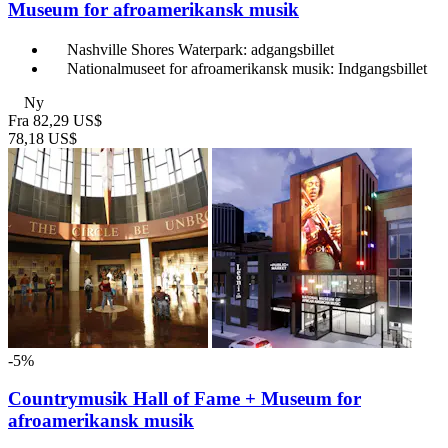
Museum for afroamerikansk musik
Nashville Shores Waterpark: adgangsbillet
Nationalmuseet for afroamerikansk musik: Indgangsbillet
Ny
Fra
82,29 US$
78,18 US$
-5%
Countrymusik Hall of Fame + Museum for
afroamerikansk musik