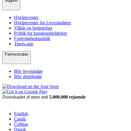
Support
Hjælpecenter
Hjælpecenter for Leverandører
Vilkår og betingelser
Politik for kundeanmeldelser
Fortrolighedspolitik
Tiqets-app
Partnerskaber
Bliv leverandør
Bliv distributør
Downloadet af mere end
5.000.000 rejsende
English
Català
Čeština
Dansk