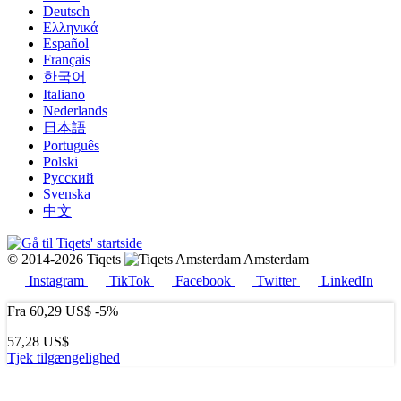
Deutsch
Ελληνικά
Español
Français
한국어
Italiano
Nederlands
日本語
Português
Polski
Русский
Svenska
中文
© 2014-2026 Tiqets
Amsterdam
Instagram
TikTok
Facebook
Twitter
LinkedIn
Fra
60,29 US$
-5%
57,28 US$
Tjek tilgængelighed