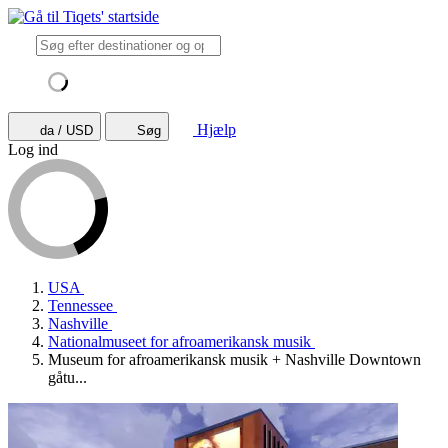
Hjælp
da / USD
Søg
Log ind
USA
Tennessee
Nashville
Nationalmuseet for afroamerikansk musik
Museum for afroamerikansk musik + Nashville Downtown
gåtu...