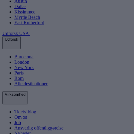
Austin
Dallas
Kissimmee
Myrtle Beach
East Rutherford
Udforsk USA
Udforsk
Barcelona
London
New York
Paris
Rom
Alle destinationer
Virksomhed
Tiqets' blog
Om os
Job
Ansvarlig offentliggørelse
Nyheder