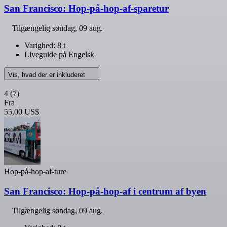
San Francisco: Hop-på-hop-af-sparetur
Tilgængelig
søndag, 09 aug.
Varighed: 8 t
Liveguide på Engelsk
Vis, hvad der er inkluderet
4
(7)
Fra
55,00 US$
Hop-på-hop-af-ture
San Francisco: Hop-på-hop-af i centrum af byen
Tilgængelig
søndag, 09 aug.