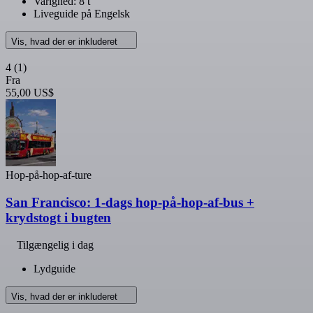
Varighed: 8 t
Liveguide på Engelsk
Vis, hvad der er inkluderet
4
(1)
Fra
55,00 US$
Hop-på-hop-af-ture
San Francisco: 1-dags hop-på-hop-af-bus +
krydstogt i bugten
Tilgængelig i dag
Lydguide
Vis, hvad der er inkluderet