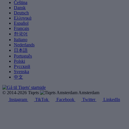
Čeština
Dansk
Deutsch
Ελληνικά
Español
Français
한국어
Italiano
Nederlands
日本語
Português
Polski
Русский
Svenska
中文
© 2014-2026 Tiqets
Amsterdam
Instagram
TikTok
Facebook
Twitter
LinkedIn