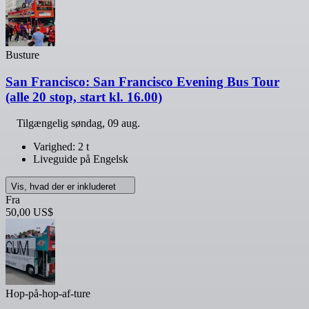
Busture
San Francisco: San Francisco Evening Bus Tour
(alle 20 stop, start kl. 16.00)
Tilgængelig
søndag, 09 aug.
Varighed: 2 t
Liveguide på Engelsk
Vis, hvad der er inkluderet
Fra
50,00 US$
Hop-på-hop-af-ture