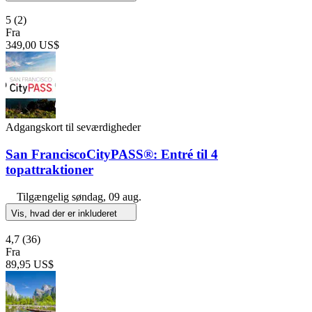
5
(2)
Fra
349,00 US$
Adgangskort til seværdigheder
San FranciscoCityPASS®: Entré til 4
topattraktioner
Tilgængelig
søndag, 09 aug.
Vis, hvad der er inkluderet
4,7
(36)
Fra
89,95 US$