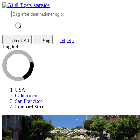
Hjælp
da / USD
Søg
Log ind
USA
Californien
San Francisco
Lombard Street