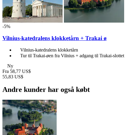
-5%
Vilnius-katedralens klokketårn + Trakai ø
Vilnius-katedralens klokketårn
Tur til Trakai-øen fra Vilnius + adgang til Trakai-slottet
Ny
Fra
58,77 US$
55,83 US$
Andre kunder har også købt