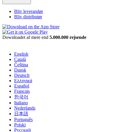
Bliv leverandør
Bliv distributør
Downloadet af mere end
5.000.000 rejsende
English
Català
Čeština
Dansk
Deutsch
Ελληνικά
Español
Français
한국어
Italiano
Nederlands
日本語
Português
Polski
Русский