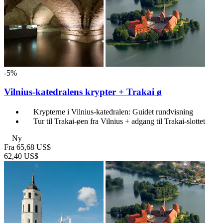
-5%
Vilnius-katedralens krypter + Trakai ø
Krypterne i Vilnius-katedralen: Guidet rundvisning
Tur til Trakai-øen fra Vilnius + adgang til Trakai-slottet
Ny
Fra
65,68 US$
62,40 US$