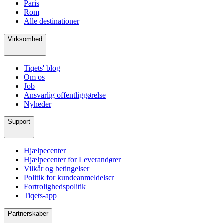
Paris
Rom
Alle destinationer
Virksomhed
Tiqets' blog
Om os
Job
Ansvarlig offentliggørelse
Nyheder
Support
Hjælpecenter
Hjælpecenter for Leverandører
Vilkår og betingelser
Politik for kundeanmeldelser
Fortrolighedspolitik
Tiqets-app
Partnerskaber