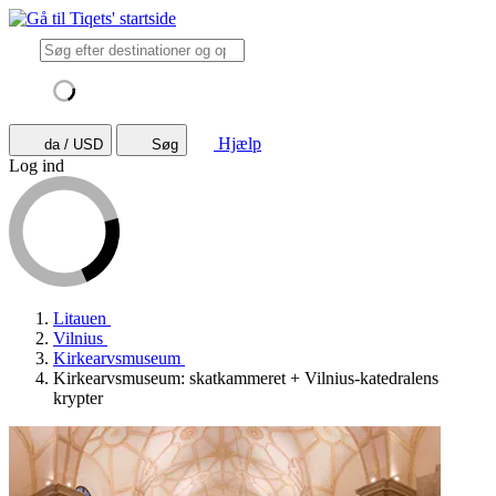
Hjælp
da / USD
Søg
Log ind
Litauen
Vilnius
Kirkearvsmuseum
Kirkearvsmuseum: skatkammeret + Vilnius-katedralens
krypter