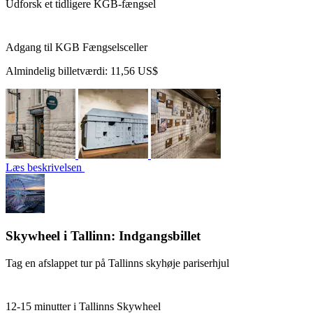
Udforsk et tidligere KGB-fængsel
Adgang til KGB Fængselsceller
Almindelig billetværdi:
11,56 US$
Læs beskrivelsen
Skywheel i Tallinn: Indgangsbillet
Tag en afslappet tur på Tallinns skyhøje pariserhjul
12-15 minutter i Tallinns Skywheel