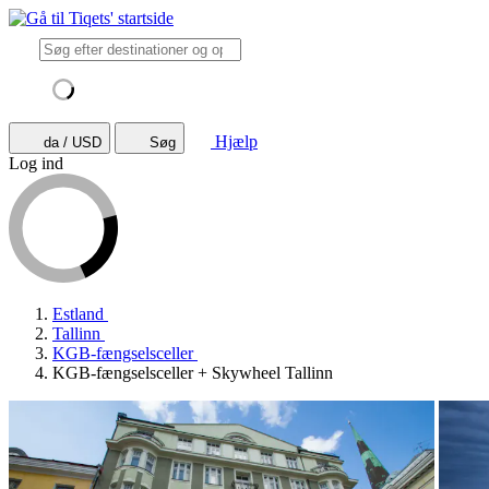
Hjælp
da / USD
Søg
Log ind
Estland
Tallinn
KGB-fængselsceller
KGB-fængselsceller + Skywheel Tallinn