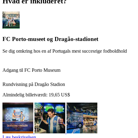
Hvad er inkluderet?
FC Porto-museet og Dragão-stadionet
Se dig omkring hos en af Portugals mest succesrige fodboldhold
Adgang til FC Porto Museum
Rundvisning på Dragão Stadion
Almindelig billetværdi:
19,65 US$
Læs beskrivelsen