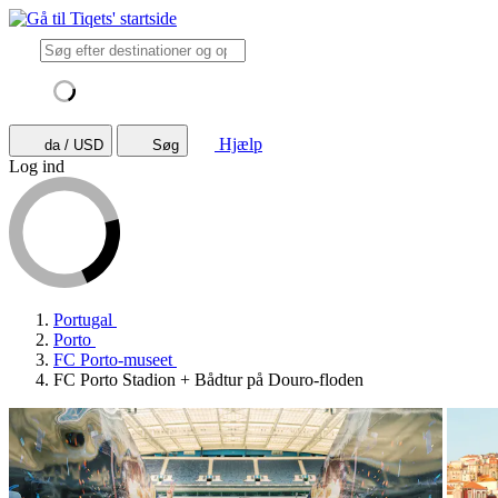
Hjælp
da / USD
Søg
Log ind
Portugal
Porto
FC Porto-museet
FC Porto Stadion + Bådtur på Douro-floden