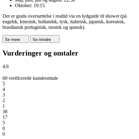
Oktober: 19:15
Der er gratis oversættelse i realtid via en lydguide til showet (på
engelsk, kinesisk, hollandsk, tysk, italiensk, japansk, koreansk,
brasiliansk portugisisk, russisk og spansk).
Se mere
Se mindre
Vurderinger og omtaler
4,6
60 verificerede kundeomtale
5
4
3
2
1
38
17
5
0
0