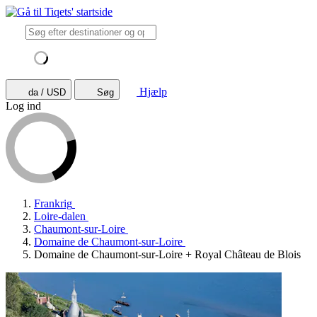
Hjælp
da / USD
Søg
Log ind
Frankrig
Loire-dalen
Chaumont-sur-Loire
Domaine de Chaumont-sur-Loire
Domaine de Chaumont-sur-Loire + Royal Château de Blois