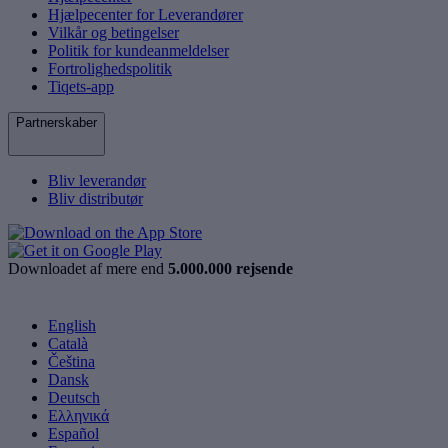
Hjælpecenter for Leverandører
Vilkår og betingelser
Politik for kundeanmeldelser
Fortrolighedspolitik
Tiqets-app
Partnerskaber
Bliv leverandør
Bliv distributør
Downloadet af mere end
5.000.000 rejsende
English
Català
Čeština
Dansk
Deutsch
Ελληνικά
Español