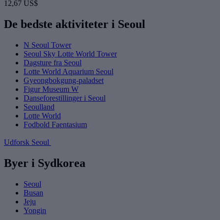
12,67 US$
De bedste aktiviteter i Seoul
N Seoul Tower
Seoul Sky Lotte World Tower
Dagsture fra Seoul
Lotte World Aquarium Seoul
Gyeongbokgung-paladset
Figur Museum W
Danseforestillinger i Seoul
Seoulland
Lotte World
Fodbold Faentasium
Udforsk Seoul
Byer i Sydkorea
Seoul
Busan
Jeju
Yongin