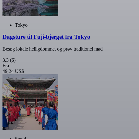
Tokyo
Dagsture til Fuji-bjerget fra Tokyo
Besøg lokale helligdomme, og prøv traditionel mad
3,3
(6)
Fra
49,24 US$
Seoul