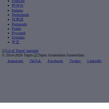
Français
한국어
Italiano
Nederlands
日本語
Português
Polski
Русский
Svenska
中文
© 2014-2026 Tiqets
Amsterdam
Instagram
TikTok
Facebook
Twitter
LinkedIn