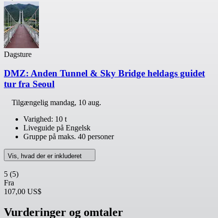
Dagsture
DMZ: Anden Tunnel & Sky Bridge heldags guidet
tur fra Seoul
Tilgængelig
mandag, 10 aug.
Varighed: 10 t
Liveguide på Engelsk
Gruppe på maks. 40 personer
Vis, hvad der er inkluderet
5
(5)
Fra
107,00 US$
Vurderinger og omtaler