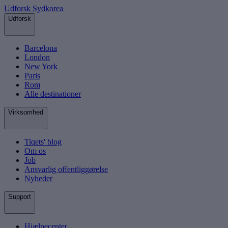
Udforsk Sydkorea
Udforsk
Barcelona
London
New York
Paris
Rom
Alle destinationer
Virksomhed
Tiqets' blog
Om os
Job
Ansvarlig offentliggørelse
Nyheder
Support
Hjælpecenter