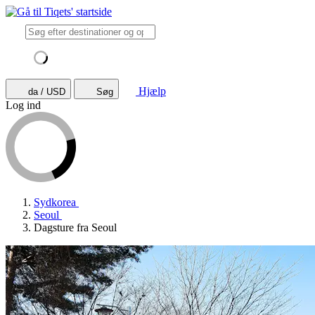
Hjælp
da / USD
Søg
Log ind
Sydkorea
Seoul
Dagsture fra Seoul