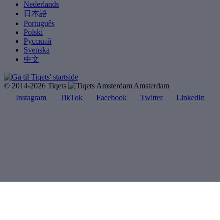
Nederlands
日本語
Português
Polski
Русский
Svenska
中文
© 2014-2026 Tiqets
Amsterdam
Instagram
TikTok
Facebook
Twitter
LinkedIn