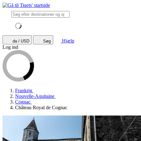
Hjælp
da / USD
Søg
Log ind
Frankrig
Nouvelle-Aquitaine
Cognac
Château Royal de Cognac