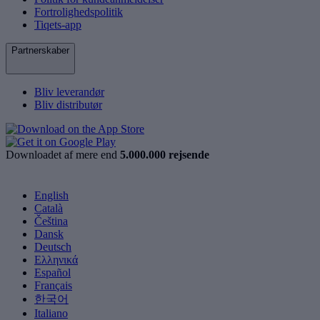
Fortrolighedspolitik
Tiqets-app
Partnerskaber
Bliv leverandør
Bliv distributør
Downloadet af mere end
5.000.000 rejsende
English
Català
Čeština
Dansk
Deutsch
Ελληνικά
Español
Français
한국어
Italiano