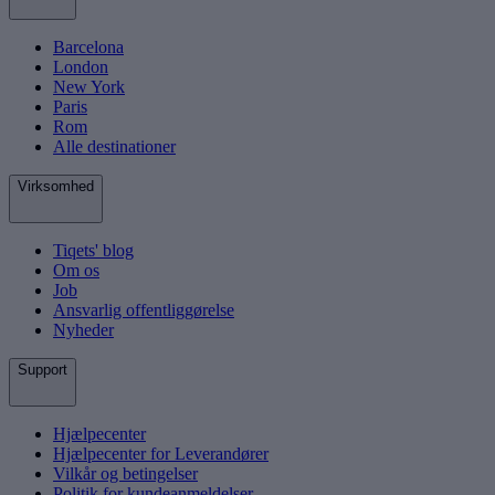
Barcelona
London
New York
Paris
Rom
Alle destinationer
Virksomhed
Tiqets' blog
Om os
Job
Ansvarlig offentliggørelse
Nyheder
Support
Hjælpecenter
Hjælpecenter for Leverandører
Vilkår og betingelser
Politik for kundeanmeldelser