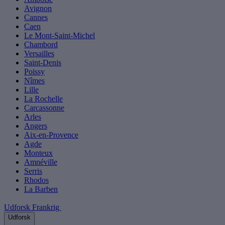
Avignon
Cannes
Caen
Le Mont-Saint-Michel
Chambord
Versailles
Saint-Denis
Poissy
Nîmes
Lille
La Rochelle
Carcassonne
Arles
Angers
Aix-en-Provence
Agde
Monteux
Amnéville
Serris
Rhodos
La Barben
Udforsk Frankrig
Udforsk