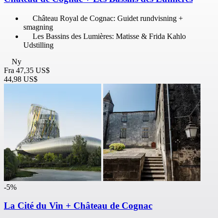
Château Royal de Cognac: Guidet rundvisning +
smagning
Les Bassins des Lumières: Matisse & Frida Kahlo
Udstilling
Ny
Fra
47,35 US$
44,98 US$
-5%
La Cité du Vin + Château de Cognac