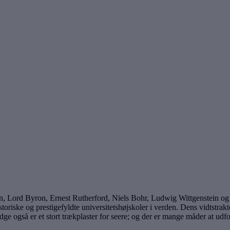
 Lord Byron, Ernest Rutherford, Niels Bohr, Ludwig Wittgenstein og B
 historiske og prestigefyldte universitetshøjskoler i verden. Dens vidts
ridge også er et stort trækplaster for seere; og der er mange måder at 