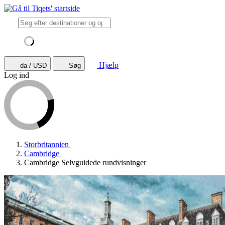
Hjælp
da / USD
Søg
Log ind
Storbritannien
Cambridge
Cambridge Selvguidede rundvisninger