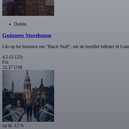
Dublin
Guinness Storehouse
Lås op for historien om "Black Stuff", når du bestiller billetter til Gu
4,5
(3.122)
Fra
32,37 US$
op til -12 %