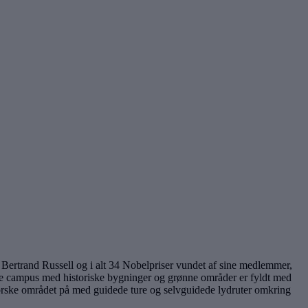
ertrand Russell og i alt 34 Nobelpriser vundet af sine medlemmer,
trakte campus med historiske bygninger og grønne områder er fyldt med
udforske området på med guidede ture og selvguidede lydruter omkring