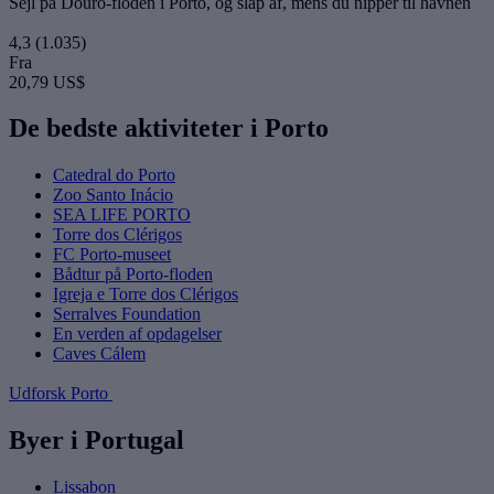
Sejl på Douro-floden i Porto, og slap af, mens du nipper til havnen
4,3
(1.035)
Fra
20,79 US$
De bedste aktiviteter i Porto
Catedral do Porto
Zoo Santo Inácio
SEA LIFE PORTO
Torre dos Clérigos
FC Porto-museet
Bådtur på Porto-floden
Igreja e Torre dos Clérigos
Serralves Foundation
En verden af opdagelser
Caves Cálem
Udforsk Porto
Byer i Portugal
Lissabon