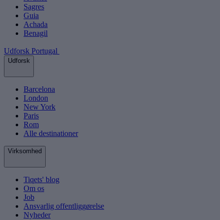
Sagres
Guia
Achada
Benagil
Udforsk Portugal
Udforsk
Barcelona
London
New York
Paris
Rom
Alle destinationer
Virksomhed
Tiqets' blog
Om os
Job
Ansvarlig offentliggørelse
Nyheder