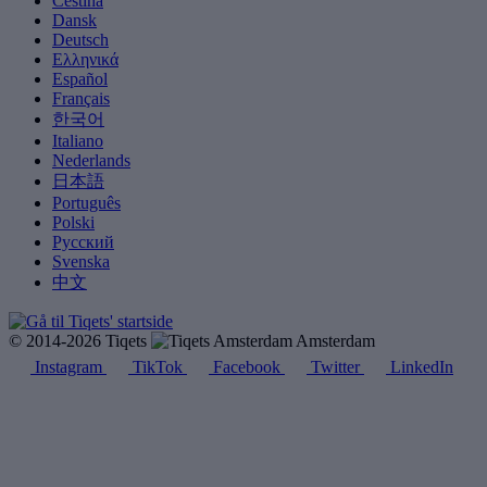
Čeština
Dansk
Deutsch
Ελληνικά
Español
Français
한국어
Italiano
Nederlands
日本語
Português
Polski
Русский
Svenska
中文
© 2014-2026 Tiqets
Amsterdam
Instagram
TikTok
Facebook
Twitter
LinkedIn