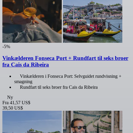
-5%
Vinkælderen Fonseca Port + Rundfart til seks broer
fra Cais da Ribeira
Vinkælderen i Fonseca Port: Selvguidet rundvisning +
smagning
Rundfart til seks broer fra Cais da Ribeira
Ny
Fra
41,57 US$
39,50 US$