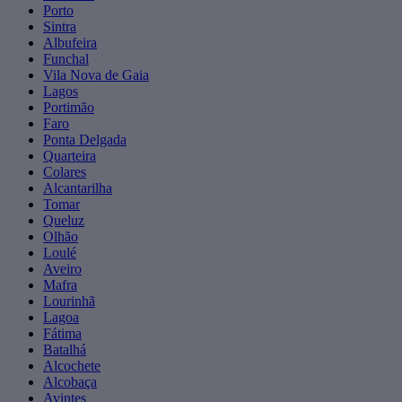
Porto
Sintra
Albufeira
Funchal
Vila Nova de Gaia
Lagos
Portimão
Faro
Ponta Delgada
Quarteira
Colares
Alcantarilha
Tomar
Queluz
Olhão
Loulé
Aveiro
Mafra
Lourinhã
Lagoa
Fátima
Batalhá
Alcochete
Alcobaça
Avintes