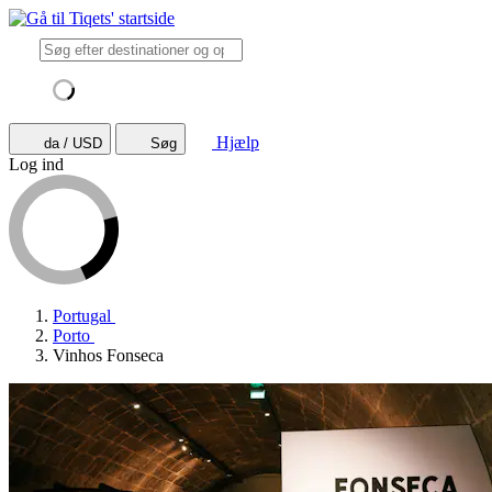
Hjælp
da / USD
Søg
Log ind
Portugal
Porto
Vinhos Fonseca