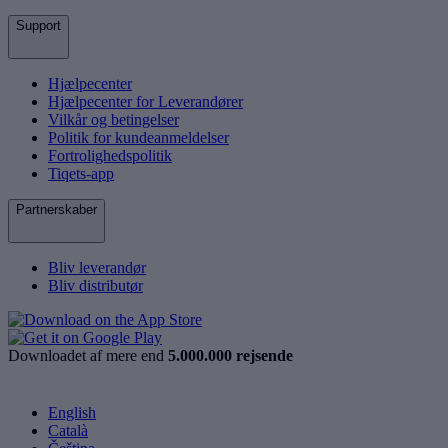
Support
Hjælpecenter
Hjælpecenter for Leverandører
Vilkår og betingelser
Politik for kundeanmeldelser
Fortrolighedspolitik
Tiqets-app
Partnerskaber
Bliv leverandør
Bliv distributør
Downloadet af mere end
5.000.000 rejsende
English
Català