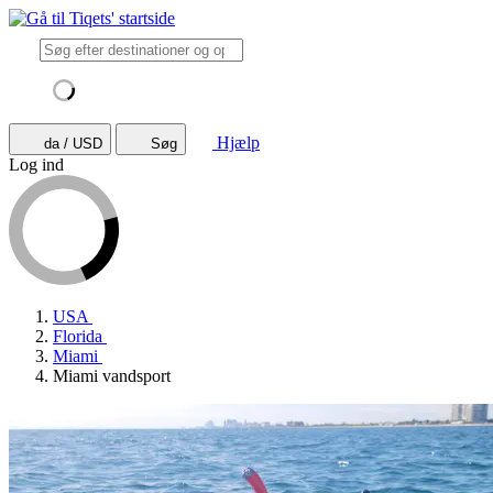
Hjælp
da / USD
Søg
Log ind
USA
Florida
Miami
Miami vandsport