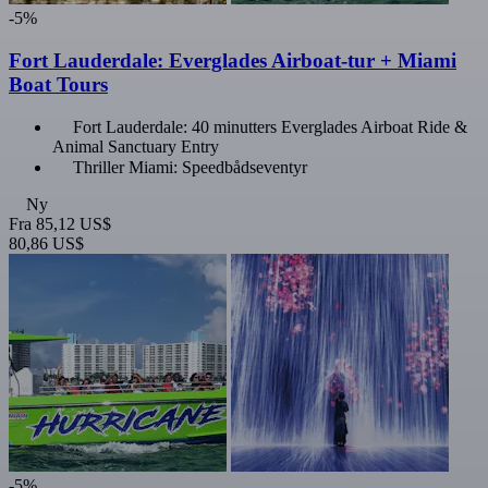
-5%
Fort Lauderdale: Everglades Airboat-tur + Miami
Boat Tours
Fort Lauderdale: 40 minutters Everglades Airboat Ride &
Animal Sanctuary Entry
Thriller Miami: Speedbådseventyr
Ny
Fra
85,12 US$
80,86 US$
-5%