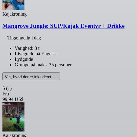
Kajakroning
Mangrove Jungle: SUP/Kajak Eventyr + Drikke
Tilgængelig i dag
Varighed: 3 t
Liveguide på Engelsk
Lydguide
Gruppe på maks. 35 personer
Vis, hvad der er inkluderet
5
(1)
Fra
99,94 US$
Kajakroning