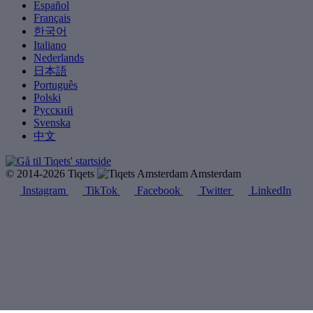
Español
Français
한국어
Italiano
Nederlands
日本語
Português
Polski
Русский
Svenska
中文
© 2014-2026 Tiqets
Amsterdam
Instagram
TikTok
Facebook
Twitter
LinkedIn