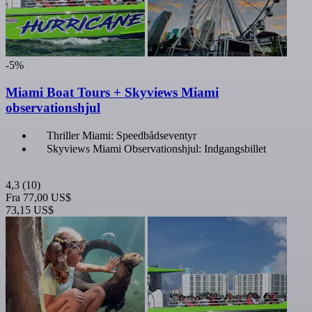
-5%
Miami Boat Tours + Skyviews Miami
observationshjul
Thriller Miami: Speedbådseventyr
Skyviews Miami Observationshjul: Indgangsbillet
4,3
(10)
Fra
77,00 US$
73,15 US$