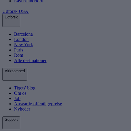
East Rutherford
Udforsk USA
Udforsk
Barcelona
London
New York
Paris
Rom
Alle destinationer
Virksomhed
Tiqets' blog
Om os
Job
Ansvarlig offentliggørelse
Nyheder
Support