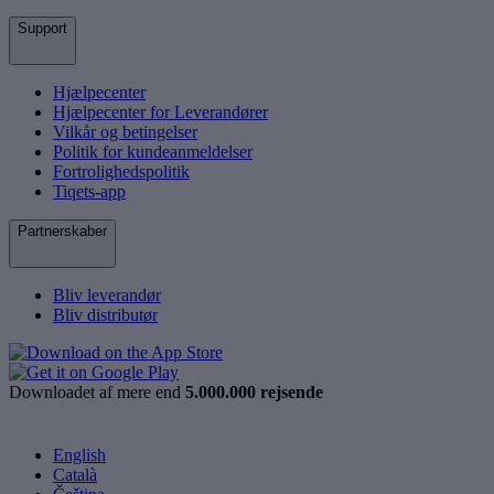
Support
Hjælpecenter
Hjælpecenter for Leverandører
Vilkår og betingelser
Politik for kundeanmeldelser
Fortrolighedspolitik
Tiqets-app
Partnerskaber
Bliv leverandør
Bliv distributør
Downloadet af mere end
5.000.000 rejsende
English
Català