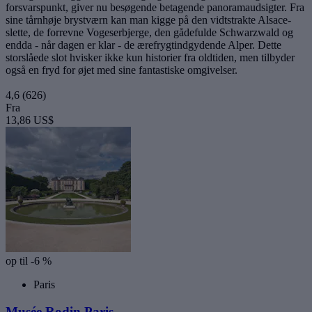
forsvarspunkt, giver nu besøgende betagende panoramaudsigter. Fra
sine tårnhøje brystværn kan man kigge på den vidtstrakte Alsace-
slette, de forrevne Vogeserbjerge, den gådefulde Schwarzwald og
endda - når dagen er klar - de ærefrygtindgydende Alper. Dette
storslåede slot hvisker ikke kun historier fra oldtiden, men tilbyder
også en fryd for øjet med sine fantastiske omgivelser.
4,6
(626)
Fra
13,86 US$
op til -6 %
Paris
Musée Rodin Paris