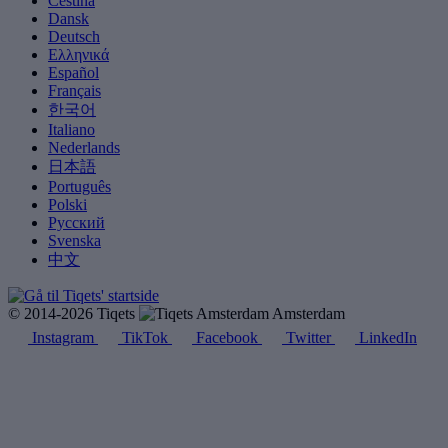
Čeština
Dansk
Deutsch
Ελληνικά
Español
Français
한국어
Italiano
Nederlands
日本語
Português
Polski
Русский
Svenska
中文
© 2014-2026 Tiqets
Amsterdam
Instagram
TikTok
Facebook
Twitter
LinkedIn