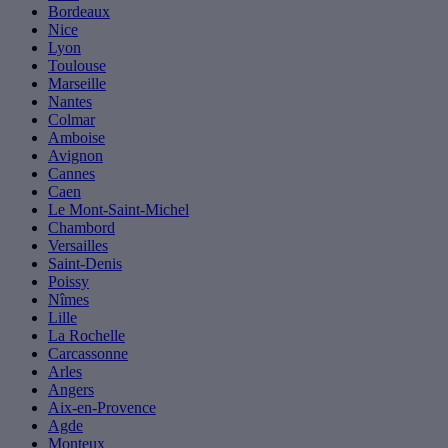
Bordeaux
Nice
Lyon
Toulouse
Marseille
Nantes
Colmar
Amboise
Avignon
Cannes
Caen
Le Mont-Saint-Michel
Chambord
Versailles
Saint-Denis
Poissy
Nîmes
Lille
La Rochelle
Carcassonne
Arles
Angers
Aix-en-Provence
Agde
Monteux