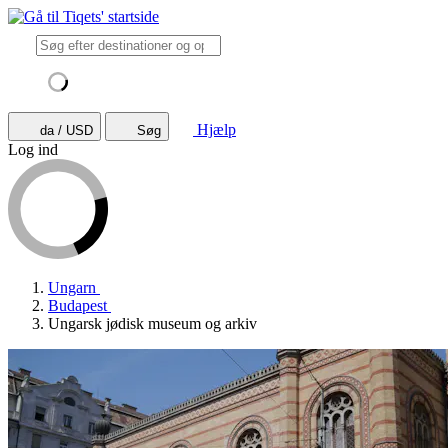
Hjælp
da / USD
Søg
Log ind
Ungarn
Budapest
Ungarsk jødisk museum og arkiv