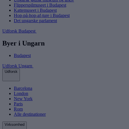
Flipperspilmuseet i Budapest
Kattemuseet i Budapest
Hop-på-hop-af-ture i Budapest
Det ungarske parlament
Udforsk Budapest
Byer i Ungarn
Budapest
Udforsk Ungarn
Udforsk
Barcelona
London
New York
Paris
Rom
Alle destinationer
Virksomhed