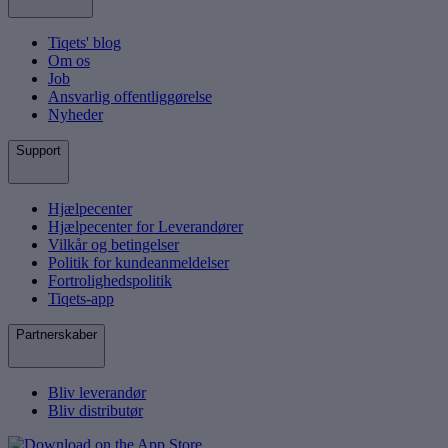
Tiqets' blog
Om os
Job
Ansvarlig offentliggørelse
Nyheder
Support
Hjælpecenter
Hjælpecenter for Leverandører
Vilkår og betingelser
Politik for kundeanmeldelser
Fortrolighedspolitik
Tiqets-app
Partnerskaber
Bliv leverandør
Bliv distributør