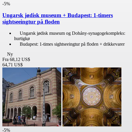
-5%
Ungarsk jødisk museum + Budapest: 1-timers
sightseeingtur på floden
Ungarsk jødisk museum og Dohány-synagogekompleks:
hurtigkø
Budapest: 1-times sightseeingtur på floden + drikkevarer
Ny
Fra
68,12 US$
64,71 US$
-5%