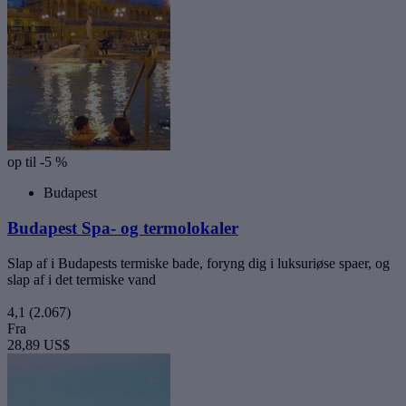
op til -5 %
Budapest
Budapest Spa- og termolokaler
Slap af i Budapests termiske bade, foryng dig i luksuriøse spaer, og
slap af i det termiske vand
4,1
(2.067)
Fra
28,89 US$