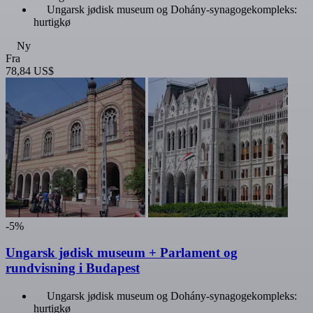
Ungarsk jødisk museum og Dohány-synagogekompleks:
hurtigkø
Ny
Fra
78,84 US$
-5%
Ungarsk jødisk museum + Parlament og
rundvisning i Budapest
Ungarsk jødisk museum og Dohány-synagogekompleks:
hurtigkø