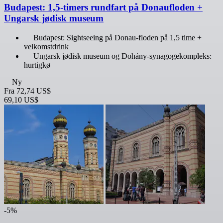
Budapest: 1,5-timers rundfart på Donaufloden +
Ungarsk jødisk museum
Budapest: Sightseeing på Donau-floden på 1,5 time +
velkomstdrink
Ungarsk jødisk museum og Dohány-synagogekompleks:
hurtigkø
Ny
Fra
72,74 US$
69,10 US$
-5%