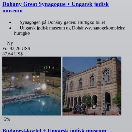
Dohány Great Synagogue + Ungarsk jødisk
museum
Synagogen på Dohány-gaden: Hurtigkø-billet
Ungarsk jødisk museum og Dohány-synagogekompleks:
hurtigkø
Ny
Fra
92,26 US$
87,64 US$
-5%
Budapest-kortet + Ungarsk jødisk museum