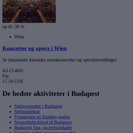
op til -30 %
Wien
Koncerter og opera i Wien
Se fantastiske klassiske musikkoncerter og operaforestillinger
4,6
(3.469)
Fra
17,34 US$
De bedste aktiviteter i Budapest
Sightseeingtur i Budapest
Stefanskirken
Synagogen på Dohány-gaden
Seværdighedskort til Budapest
Budapest Spa- og termolokaler
Ungarsk jødisk museum og arkiv