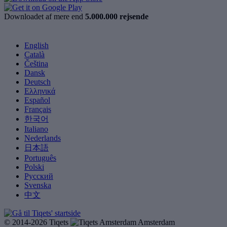
Downloadet af mere end
5.000.000 rejsende
English
Català
Čeština
Dansk
Deutsch
Ελληνικά
Español
Français
한국어
Italiano
Nederlands
日本語
Português
Polski
Русский
Svenska
中文
© 2014-2026 Tiqets
Amsterdam