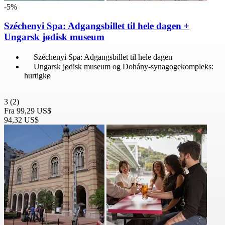
-5%
Széchenyi Spa: Adgangsbillet til hele dagen +
Ungarsk jødisk museum
Széchenyi Spa: Adgangsbillet til hele dagen
Ungarsk jødisk museum og Dohány-synagogekompleks:
hurtigkø
3
(2)
Fra
99,29 US$
94,32 US$