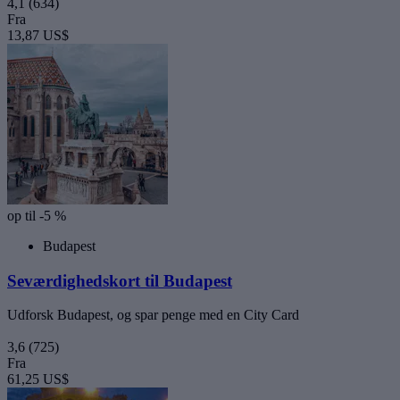
4,1
(634)
Fra
13,87 US$
op til -5 %
Budapest
Seværdighedskort til Budapest
Udforsk Budapest, og spar penge med en City Card
3,6
(725)
Fra
61,25 US$