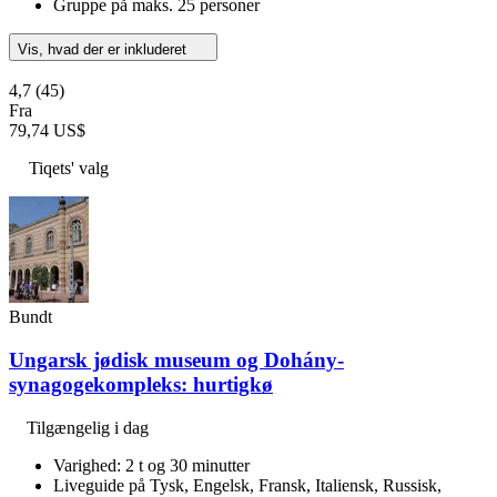
Gruppe på maks. 25 personer
Vis, hvad der er inkluderet
4,7
(45)
Fra
79,74 US$
Tiqets' valg
Bundt
Ungarsk jødisk museum og Dohány-
synagogekompleks: hurtigkø
Tilgængelig i dag
Varighed: 2 t og 30 minutter
Liveguide på Tysk, Engelsk, Fransk, Italiensk, Russisk,