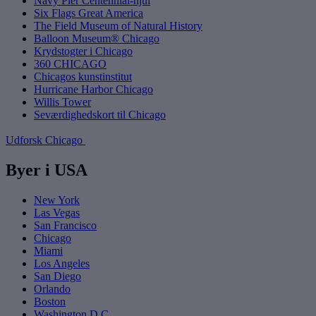
Navy Pier Centennial-hjul
Six Flags Great America
The Field Museum of Natural History
Balloon Museum® Chicago
Krydstogter i Chicago
360 CHICAGO
Chicagos kunstinstitut
Hurricane Harbor Chicago
Willis Tower
Seværdighedskort til Chicago
Udforsk Chicago
Byer i USA
New York
Las Vegas
San Francisco
Chicago
Miami
Los Angeles
San Diego
Orlando
Boston
Washington D.C.