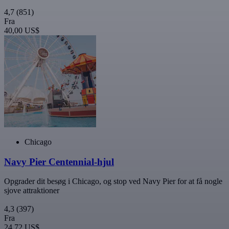
4,7
(851)
Fra
40,00 US$
Chicago
Navy Pier Centennial-hjul
Opgrader dit besøg i Chicago, og stop ved Navy Pier for at få nogle
sjove attraktioner
4,3
(397)
Fra
24,72 US$