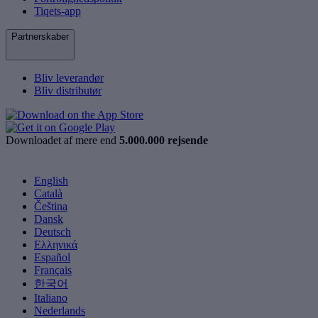
Tiqets-app
Partnerskaber
Bliv leverandør
Bliv distributør
Downloadet af mere end
5.000.000 rejsende
English
Català
Čeština
Dansk
Deutsch
Ελληνικά
Español
Français
한국어
Italiano
Nederlands