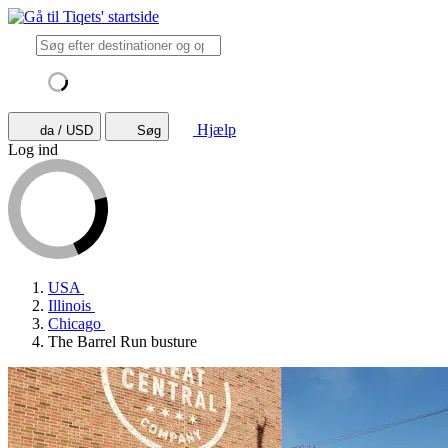
Hjælp
da / USD
Søg
Log ind
USA
Illinois
Chicago
The Barrel Run busture