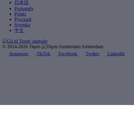
日本語
Português
Polski
Русский
Svenska
中文
© 2014-2026 Tiqets
Amsterdam
Instagram
TikTok
Facebook
Twitter
LinkedIn