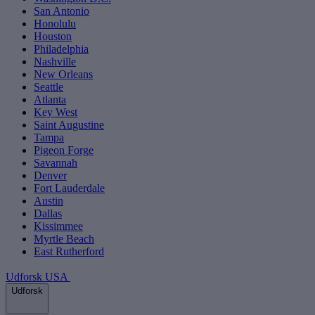
San Antonio
Honolulu
Houston
Philadelphia
Nashville
New Orleans
Seattle
Atlanta
Key West
Saint Augustine
Tampa
Pigeon Forge
Savannah
Denver
Fort Lauderdale
Austin
Dallas
Kissimmee
Myrtle Beach
East Rutherford
Udforsk USA
Udforsk