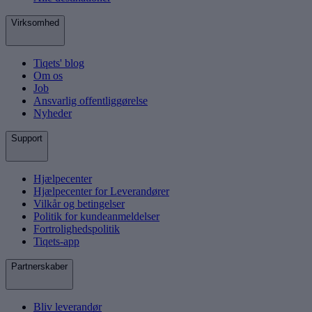
Virksomhed
Tiqets' blog
Om os
Job
Ansvarlig offentliggørelse
Nyheder
Support
Hjælpecenter
Hjælpecenter for Leverandører
Vilkår og betingelser
Politik for kundeanmeldelser
Fortrolighedspolitik
Tiqets-app
Partnerskaber
Bliv leverandør