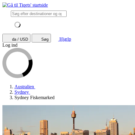
Hjælp
da / USD
Søg
Log ind
Australien
Sydney
Sydney Fiskemarked