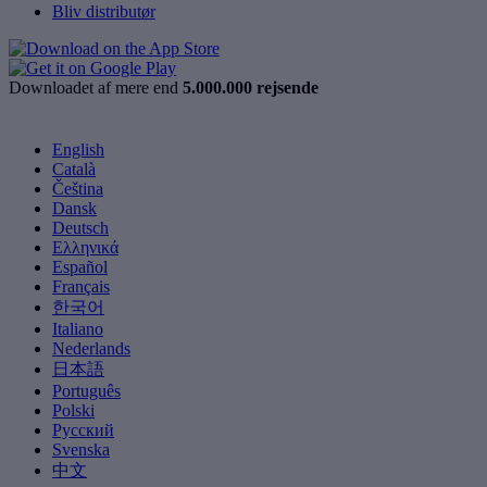
Bliv distributør
Downloadet af mere end
5.000.000 rejsende
English
Català
Čeština
Dansk
Deutsch
Ελληνικά
Español
Français
한국어
Italiano
Nederlands
日本語
Português
Polski
Русский
Svenska
中文