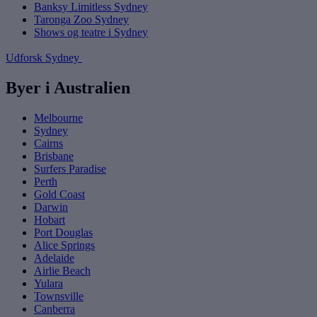
Banksy Limitless Sydney
Taronga Zoo Sydney
Shows og teatre i Sydney
Udforsk Sydney
Byer i Australien
Melbourne
Sydney
Cairns
Brisbane
Surfers Paradise
Perth
Gold Coast
Darwin
Hobart
Port Douglas
Alice Springs
Adelaide
Airlie Beach
Yulara
Townsville
Canberra