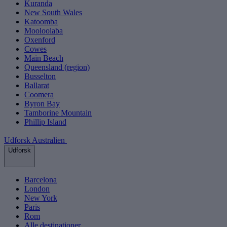
Kuranda
New South Wales
Katoomba
Mooloolaba
Oxenford
Cowes
Main Beach
Queensland (region)
Busselton
Ballarat
Coomera
Byron Bay
Tamborine Mountain
Phillip Island
Udforsk Australien
Udforsk
Barcelona
London
New York
Paris
Rom
Alle destinationer