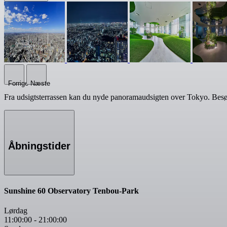
Forrige
Næste
Fra udsigtsterrassen kan du nyde panoramaudsigten over Tokyo. Besø
Åbningstider
Sunshine 60 Observatory Tenbou-Park
Lørdag
11:00:00
-
21:00:00