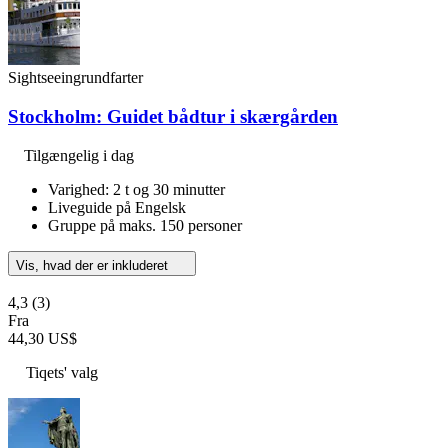
Sightseeingrundfarter
Stockholm: Guidet bådtur i skærgården
Tilgængelig i dag
Varighed: 2 t og 30 minutter
Liveguide på Engelsk
Gruppe på maks. 150 personer
Vis, hvad der er inkluderet
4,3
(3)
Fra
44,30 US$
Tiqets' valg