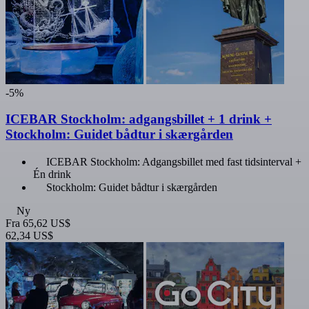
-5%
ICEBAR Stockholm: adgangsbillet + 1 drink +
Stockholm: Guidet bådtur i skærgården
ICEBAR Stockholm: Adgangsbillet med fast tidsinterval +
Én drink
Stockholm: Guidet bådtur i skærgården
Ny
Fra
65,62 US$
62,34 US$