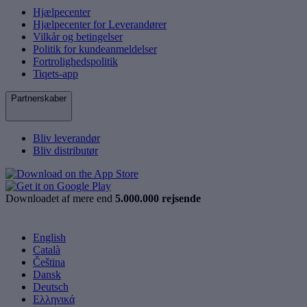
Hjælpecenter
Hjælpecenter for Leverandører
Vilkår og betingelser
Politik for kundeanmeldelser
Fortrolighedspolitik
Tiqets-app
Partnerskaber
Bliv leverandør
Bliv distributør
Downloadet af mere end
5.000.000 rejsende
English
Català
Čeština
Dansk
Deutsch
Ελληνικά