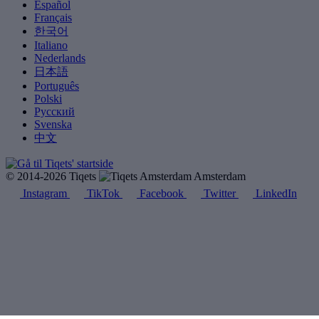
Español
Français
한국어
Italiano
Nederlands
日本語
Português
Polski
Русский
Svenska
中文
© 2014-2026 Tiqets
Amsterdam
Instagram
TikTok
Facebook
Twitter
LinkedIn