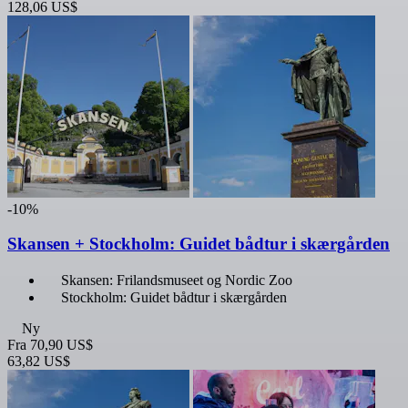
128,06 US$
-10%
Skansen + Stockholm: Guidet bådtur i skærgården
Skansen: Frilandsmuseet og Nordic Zoo
Stockholm: Guidet bådtur i skærgården
Ny
Fra
70,90 US$
63,82 US$