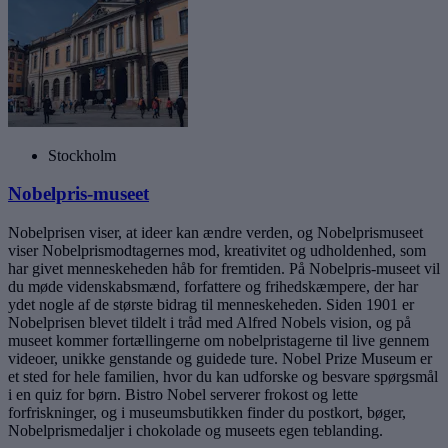
Stockholm
Nobelpris-museet
Nobelprisen viser, at ideer kan ændre verden, og Nobelprismuseet
viser Nobelprismodtagernes mod, kreativitet og udholdenhed, som
har givet menneskeheden håb for fremtiden. På Nobelpris-museet vil
du møde videnskabsmænd, forfattere og frihedskæmpere, der har
ydet nogle af de største bidrag til menneskeheden. Siden 1901 er
Nobelprisen blevet tildelt i tråd med Alfred Nobels vision, og på
museet kommer fortællingerne om nobelpristagerne til live gennem
videoer, unikke genstande og guidede ture. Nobel Prize Museum er
et sted for hele familien, hvor du kan udforske og besvare spørgsmål
i en quiz for børn. Bistro Nobel serverer frokost og lette
forfriskninger, og i museumsbutikken finder du postkort, bøger,
Nobelprismedaljer i chokolade og museets egen teblanding.