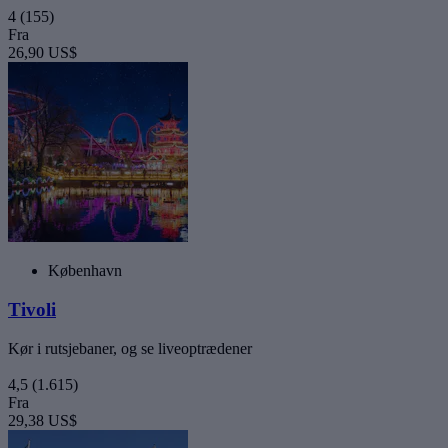
4
(155)
Fra
26,90 US$
København
Tivoli
Kør i rutsjebaner, og se liveoptrædener
4,5
(1.615)
Fra
29,38 US$