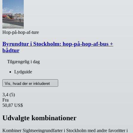
Hop-på-hop-af-ture
Byrundtur i Stockholm: hop-på-hop-af-bus +
bådtur
Tilgængelig i dag
Lydguide
Vis, hvad der er inkluderet
3,4
(5)
Fra
50,87 US$
Udvalgte kombinationer
Kombiner Sightseeingrundfarter i Stockholm med andre favoritter i