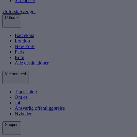
Skokloster
Udforsk Sverige
Udforsk
Barcelona
London
New York
Paris
Rom
Alle destinationer
Virksomhed
Tiqets' blog
Om os
Job
Ansvarlig offentliggørelse
Nyheder
Support