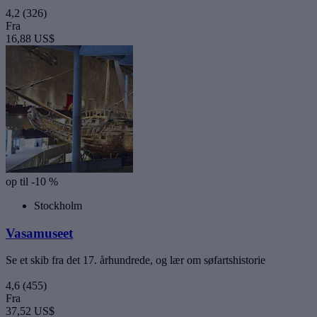
4,2
(326)
Fra
16,88 US$
op til -10 %
Stockholm
Vasamuseet
Se et skib fra det 17. århundrede, og lær om søfartshistorie
4,6
(455)
Fra
37,52 US$