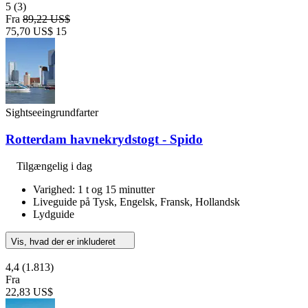
5
(3)
Fra
89,22 US$
75,70 US$
15
Sightseeingrundfarter
Rotterdam havnekrydstogt - Spido
Tilgængelig i dag
Varighed: 1 t og 15 minutter
Liveguide på Tysk, Engelsk, Fransk, Hollandsk
Lydguide
Vis, hvad der er inkluderet
4,4
(1.813)
Fra
22,83 US$