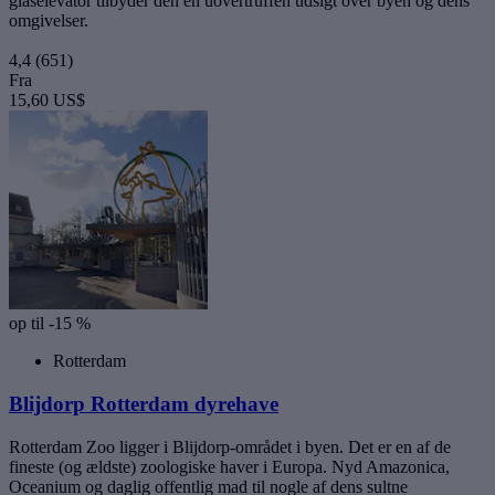
glaselevator tilbyder den en uovertruffen udsigt over byen og dens
omgivelser.
4,4
(651)
Fra
15,60 US$
op til -15 %
Rotterdam
Blijdorp Rotterdam dyrehave
Rotterdam Zoo ligger i Blijdorp-området i byen. Det er en af de
fineste (og ældste) zoologiske haver i Europa. Nyd Amazonica,
Oceanium og daglig offentlig mad til nogle af dens sultne