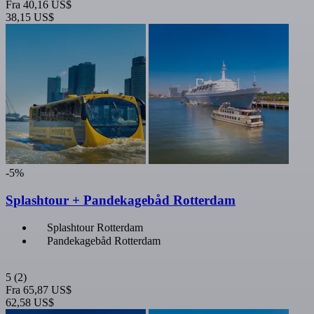
Fra
40,16 US$
38,15 US$
-5%
Splashtour + Pandekagebåd Rotterdam
Splashtour Rotterdam
Pandekagebåd Rotterdam
5
(2)
Fra
65,87 US$
62,58 US$