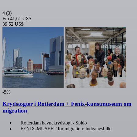
4
(3)
Fra
41,61 US$
39,52 US$
-5%
Krydstogter i Rotterdam + Fenix-kunstmuseum om
migration
Rotterdam havnekrydstogt - Spido
FENIX-MUSEET for migration: Indgangsbillet