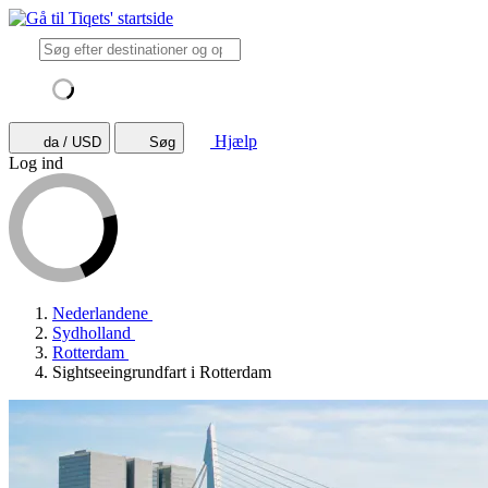
Hjælp
da / USD
Søg
Log ind
Nederlandene
Sydholland
Rotterdam
Sightseeingrundfart i Rotterdam