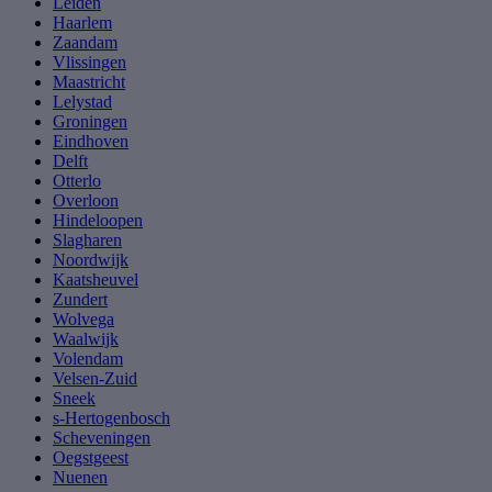
Leiden
Haarlem
Zaandam
Vlissingen
Maastricht
Lelystad
Groningen
Eindhoven
Delft
Otterlo
Overloon
Hindeloopen
Slagharen
Noordwijk
Kaatsheuvel
Zundert
Wolvega
Waalwijk
Volendam
Velsen-Zuid
Sneek
s-Hertogenbosch
Scheveningen
Oegstgeest
Nuenen