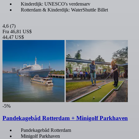
Kinderdijk: UNESCO's verdensarv
Rotterdam & Kinderdijk: WaterShuttle Billet
4,6
(7)
Fra
46,81 US$
44,47 US$
-5%
Pandekagebåd Rotterdam + Minigolf Parkhaven
Pandekagebåd Rotterdam
Minigolf Parkhaven