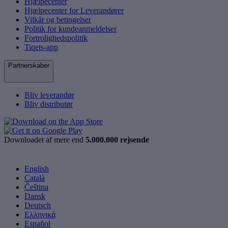
Hjælpecenter
Hjælpecenter for Leverandører
Vilkår og betingelser
Politik for kundeanmeldelser
Fortrolighedspolitik
Tiqets-app
Partnerskaber
Bliv leverandør
Bliv distributør
Downloadet af mere end
5.000.000 rejsende
English
Català
Čeština
Dansk
Deutsch
Ελληνικά
Español