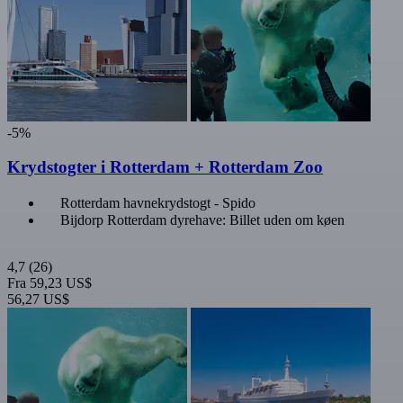
-5%
Krydstogter i Rotterdam + Rotterdam Zoo
Rotterdam havnekrydstogt - Spido
Bijdorp Rotterdam dyrehave: Billet uden om køen
4,7
(26)
Fra
59,23 US$
56,27 US$