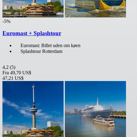
-5%
Euromast + Splashtour
Euromast: Billet uden om køen
Splashtour Rotterdam
4,2
(5)
Fra
49,70 US$
47,21 US$