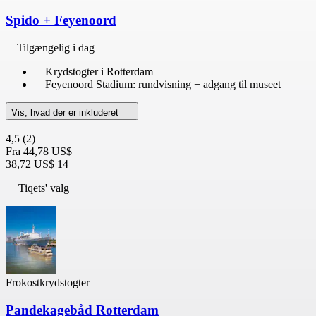
Spido + Feyenoord
Tilgængelig i dag
Krydstogter i Rotterdam
Feyenoord Stadium: rundvisning + adgang til museet
Vis, hvad der er inkluderet
4,5
(2)
Fra
44,78 US$
38,72 US$
14
Tiqets' valg
Frokostkrydstogter
Pandekagebåd Rotterdam