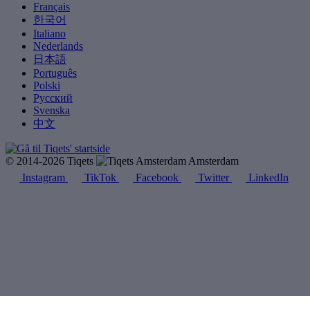
Français
한국어
Italiano
Nederlands
日本語
Português
Polski
Русский
Svenska
中文
© 2014-2026 Tiqets
Amsterdam
Instagram
TikTok
Facebook
Twitter
LinkedIn