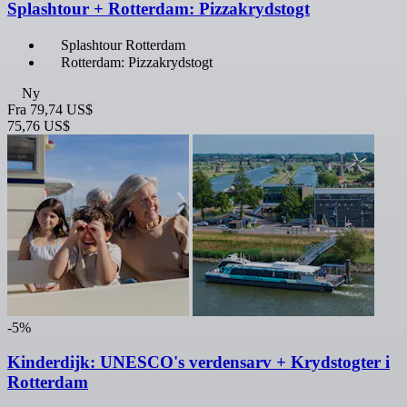
Splashtour + Rotterdam: Pizzakrydstogt
Splashtour Rotterdam
Rotterdam: Pizzakrydstogt
Ny
Fra
79,74 US$
75,76 US$
-5%
Kinderdijk: UNESCO's verdensarv + Krydstogter i
Rotterdam