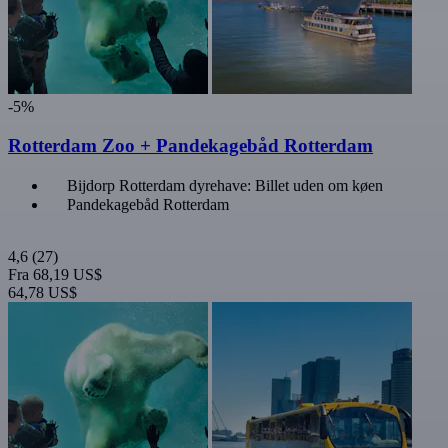
-5%
Rotterdam Zoo + Pandekagebåd Rotterdam
Bijdorp Rotterdam dyrehave: Billet uden om køen
Pandekagebåd Rotterdam
4,6
(27)
Fra
68,19 US$
64,78 US$