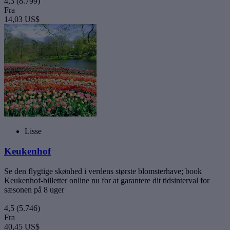
4,3
(8.799)
Fra
14,03 US$
Lisse
Keukenhof
Se den flygtige skønhed i verdens største blomsterhave; book
Keukenhof-billetter online nu for at garantere dit tidsinterval for
sæsonen på 8 uger
4,5
(5.746)
Fra
40,45 US$