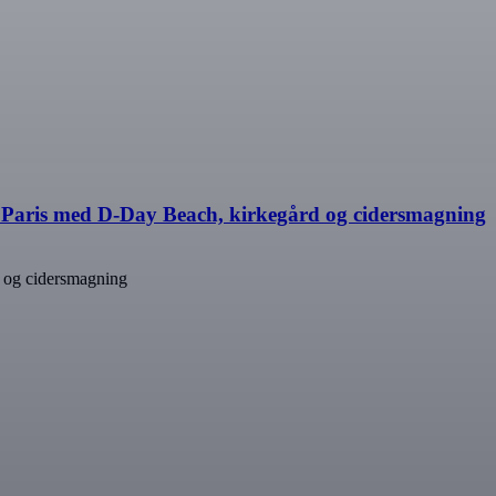
 Paris med D-Day Beach, kirkegård og cidersmagning
 og cidersmagning