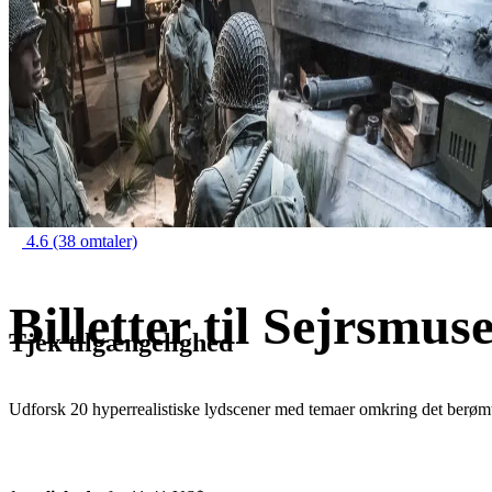
4.6
(38 omtaler)
Billetter til Sejrsmu
Tjek tilgængelighed
Udforsk 20 hyperrealistiske lydscener med temaer omkring det berøm