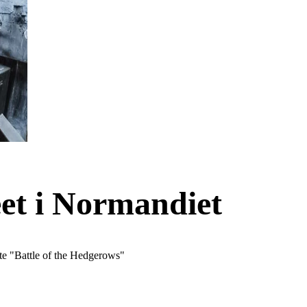
seet i Normandiet
te "Battle of the Hedgerows"