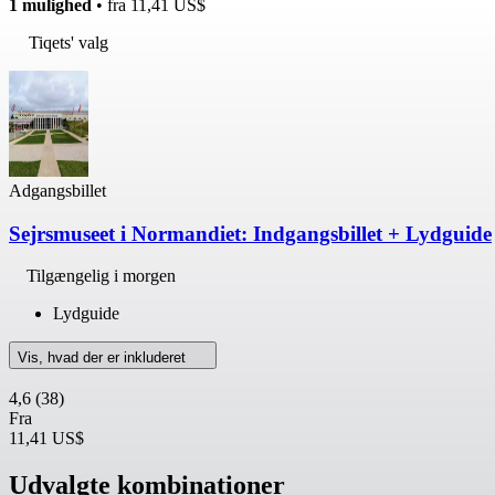
1 mulighed
• fra
11,41 US$
Tiqets' valg
Adgangsbillet
Sejrsmuseet i Normandiet: Indgangsbillet + Lydguide
Tilgængelig i morgen
Lydguide
Vis, hvad der er inkluderet
4,6
(38)
Fra
11,41 US$
Udvalgte kombinationer