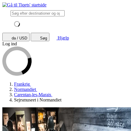
Hjælp
da / USD
Søg
Log ind
Frankrig
Normandiet
Carentan-les-Marais
Sejrsmuseet i Normandiet