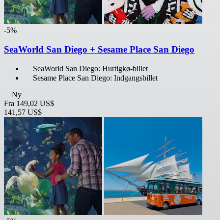
-5%
SeaWorld San Diego + Sesame Place San Diego
SeaWorld San Diego: Hurtigkø-billet
Sesame Place San Diego: Indgangsbillet
Ny
Fra
149,02 US$
141,57 US$