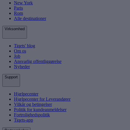
New York
Paris
Rom
Alle destinationer
Virksomhed
Tiqets' blog
Om os
Job
Ansvarlig offentliggørelse
Nyheder
Support
Hjælpecenter
Hjælpecenter for Leverandører
Vilkår og betingelser
Politik for kundeanmeldelser
Fortrolighedspolitik
Tiqets-app