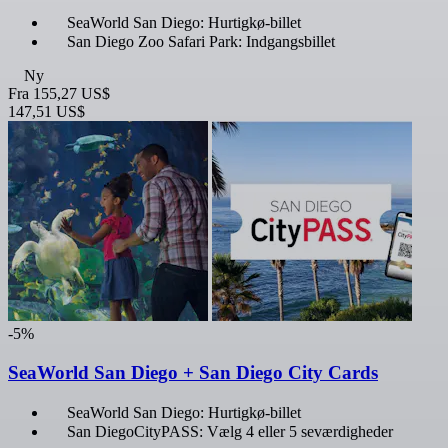
SeaWorld San Diego: Hurtigkø-billet
San Diego Zoo Safari Park: Indgangsbillet
Ny
Fra
155,27 US$
147,51 US$
-5%
SeaWorld San Diego + San Diego City Cards
SeaWorld San Diego: Hurtigkø-billet
San DiegoCityPASS: Vælg 4 eller 5 seværdigheder