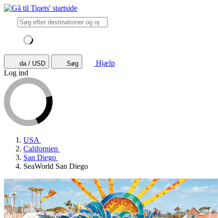
Hjælp
da / USD
Søg
Log ind
USA
Californien
San Diego
SeaWorld San Diego