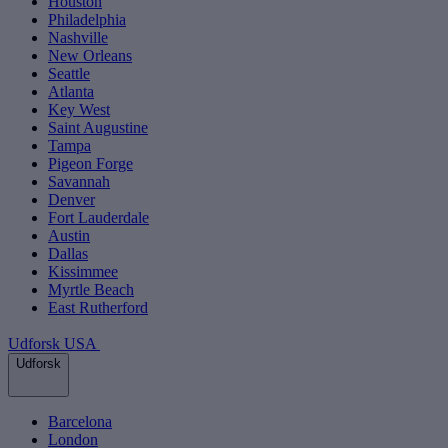
Houston
Philadelphia
Nashville
New Orleans
Seattle
Atlanta
Key West
Saint Augustine
Tampa
Pigeon Forge
Savannah
Denver
Fort Lauderdale
Austin
Dallas
Kissimmee
Myrtle Beach
East Rutherford
Udforsk USA
Udforsk
Barcelona
London