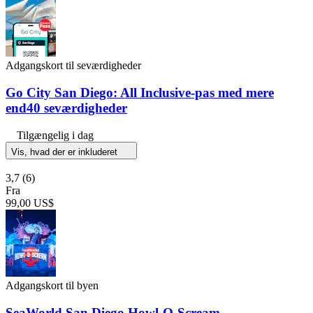
Adgangskort til seværdigheder
Go City San Diego: All Inclusive-pas med mere
end40 seværdigheder
Tilgængelig i dag
Vis, hvad der er inkluderet
3,7
(6)
Fra
99,00 US$
Adgangskort til byen
SeaWorld San Diego Howl-O-Scream