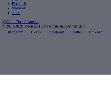
Русский
Svenska
中文
© 2014-2026 Tiqets
Amsterdam
Instagram
TikTok
Facebook
Twitter
LinkedIn