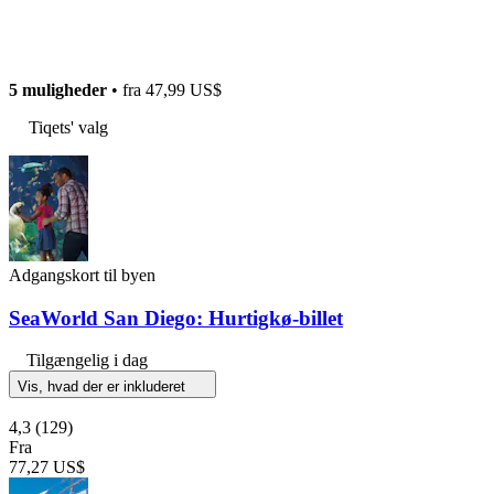
5 muligheder
• fra
47,99 US$
Tiqets' valg
Adgangskort til byen
SeaWorld San Diego: Hurtigkø-billet
Tilgængelig i dag
Vis, hvad der er inkluderet
4,3
(129)
Fra
77,27 US$