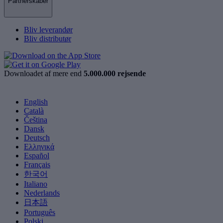
Partnerskaber
Bliv leverandør
Bliv distributør
Downloadet af mere end
5.000.000 rejsende
English
Català
Čeština
Dansk
Deutsch
Ελληνικά
Español
Français
한국어
Italiano
Nederlands
日本語
Português
Polski