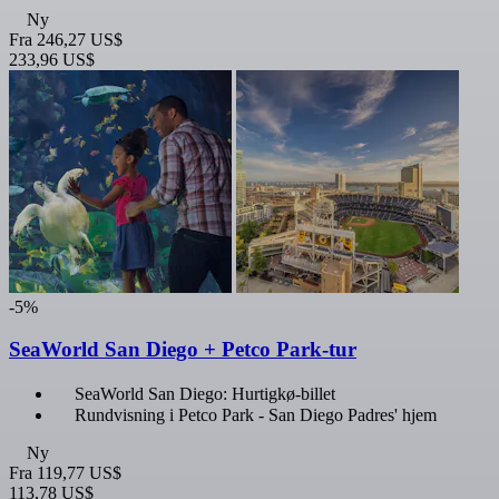
Ny
Fra
246,27 US$
233,96 US$
-5%
SeaWorld San Diego + Petco Park-tur
SeaWorld San Diego: Hurtigkø-billet
Rundvisning i Petco Park - San Diego Padres' hjem
Ny
Fra
119,77 US$
113,78 US$