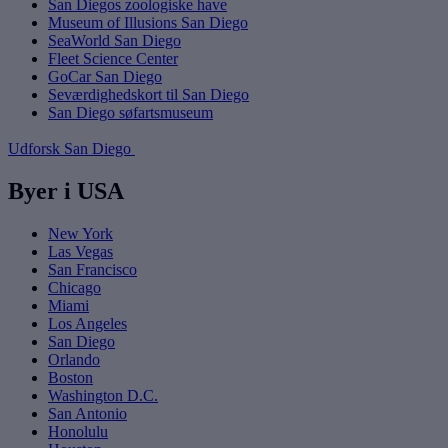
San Diegos zoologiske have
Museum of Illusions San Diego
SeaWorld San Diego
Fleet Science Center
GoCar San Diego
Seværdighedskort til San Diego
San Diego søfartsmuseum
Udforsk San Diego
Byer i USA
New York
Las Vegas
San Francisco
Chicago
Miami
Los Angeles
San Diego
Orlando
Boston
Washington D.C.
San Antonio
Honolulu