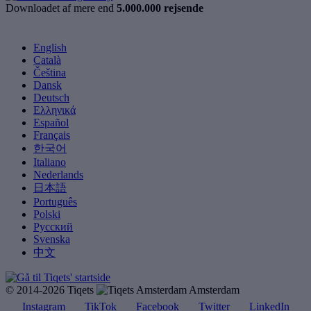
Downloadet af mere end
5.000.000 rejsende
English
Català
Čeština
Dansk
Deutsch
Ελληνικά
Español
Français
한국어
Italiano
Nederlands
日本語
Português
Polski
Русский
Svenska
中文
© 2014-2026 Tiqets
Amsterdam
Instagram
TikTok
Facebook
Twitter
LinkedIn