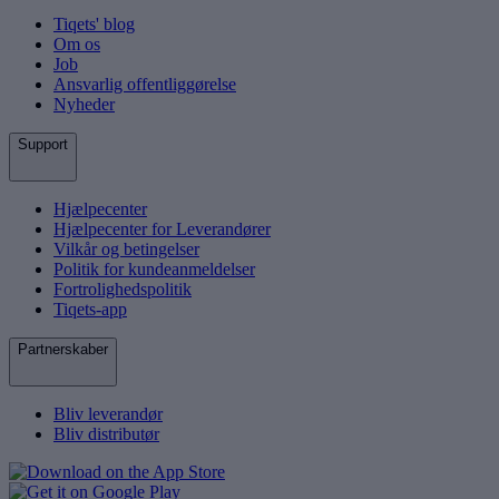
Tiqets' blog
Om os
Job
Ansvarlig offentliggørelse
Nyheder
Support
Hjælpecenter
Hjælpecenter for Leverandører
Vilkår og betingelser
Politik for kundeanmeldelser
Fortrolighedspolitik
Tiqets-app
Partnerskaber
Bliv leverandør
Bliv distributør