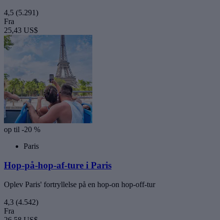
4,5
(5.291)
Fra
25,43 US$
op til -20 %
Paris
Hop-på-hop-af-ture i Paris
Oplev Paris' fortryllelse på en hop-on hop-off-tur
4,3
(4.542)
Fra
26,58 US$