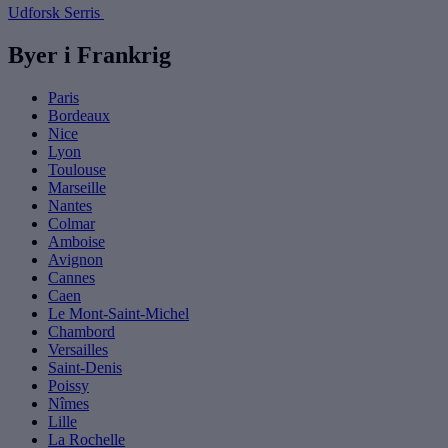
Udforsk Serris
Byer i Frankrig
Paris
Bordeaux
Nice
Lyon
Toulouse
Marseille
Nantes
Colmar
Amboise
Avignon
Cannes
Caen
Le Mont-Saint-Michel
Chambord
Versailles
Saint-Denis
Poissy
Nîmes
Lille
La Rochelle