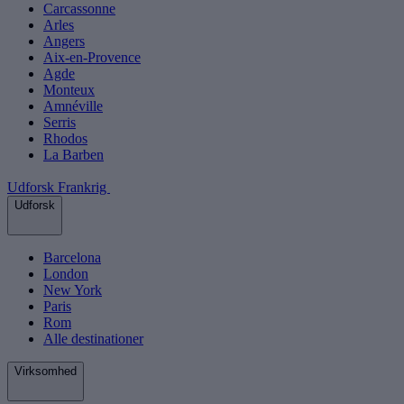
Carcassonne
Arles
Angers
Aix-en-Provence
Agde
Monteux
Amnéville
Serris
Rhodos
La Barben
Udforsk Frankrig
Udforsk
Barcelona
London
New York
Paris
Rom
Alle destinationer
Virksomhed