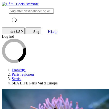
Hjælp
da / USD
Søg
Log ind
Frankrig
Paris-regionen
Serris
SEA LIFE Paris Val d'Europe