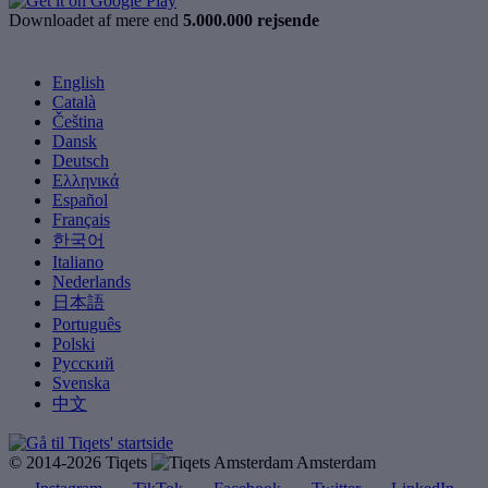
Downloadet af mere end
5.000.000 rejsende
English
Català
Čeština
Dansk
Deutsch
Ελληνικά
Español
Français
한국어
Italiano
Nederlands
日本語
Português
Polski
Русский
Svenska
中文
© 2014-2026 Tiqets
Amsterdam