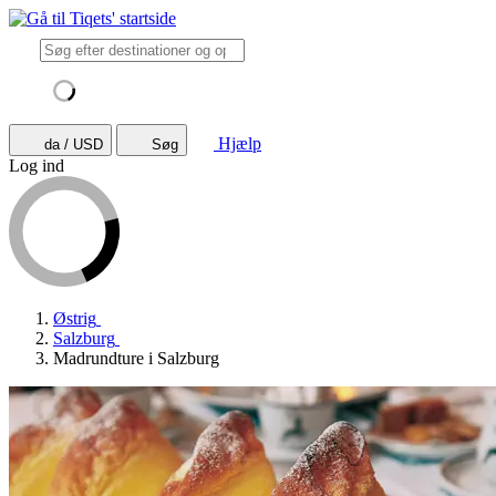
Hjælp
da / USD
Søg
Log ind
Østrig
Salzburg
Madrundture i Salzburg