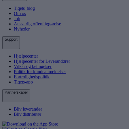
Tiqets' blog
Om os
Job
Ansvarlig offentliggørelse
Nyheder
Support
Hjælpecenter
Hjælpecenter for Leverandører
Vilkår og betingelser
Politik for kundeanmeldelser
Fortrolighedspolitik
Tiqets-app
Partnerskaber
Bliv leverandør
Bliv distributør