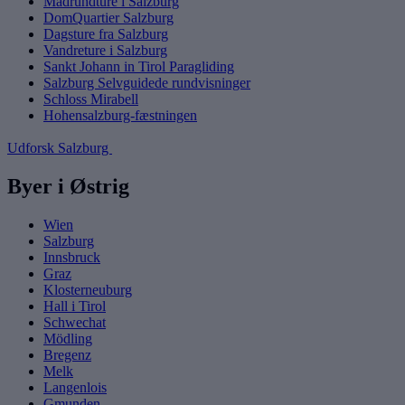
Madrundture i Salzburg
DomQuartier Salzburg
Dagsture fra Salzburg
Vandreture i Salzburg
Sankt Johann in Tirol Paragliding
Salzburg Selvguidede rundvisninger
Schloss Mirabell
Hohensalzburg-fæstningen
Udforsk Salzburg
Byer i Østrig
Wien
Salzburg
Innsbruck
Graz
Klosterneuburg
Hall i Tirol
Schwechat
Mödling
Bregenz
Melk
Langenlois
Gmunden